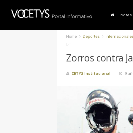
Notas
Home
Deportes
Internacionale
Zorros contra J
CETYS Institucional
9 añ