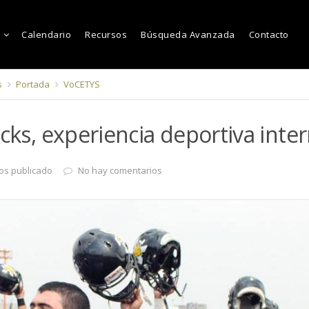
Calendario
Recursos
Búsqueda Avanzada
Contacto
s
Portada
VoCETYS
acks, experiencia deportiva inte
os publicado
No hay comentarios