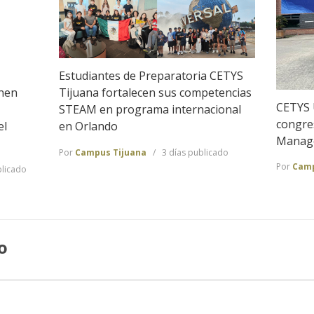
Estudiantes de Preparatoria CETYS
nen
Tijuana fortalecen sus competencias
CETYS 
STEAM en programa internacional
congre
el
en Orlando
Manag
Por
Campus Tijuana
3 días publicado
Por
Camp
blicado
o