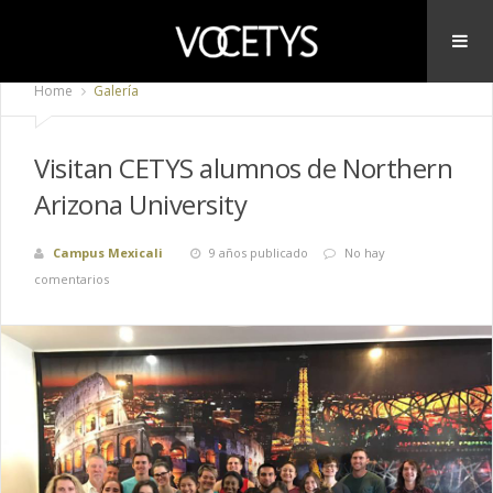
Home
Galería
Visitan CETYS alumnos de Northern
Arizona University
Campus Mexicali
9 años publicado
No hay
comentarios