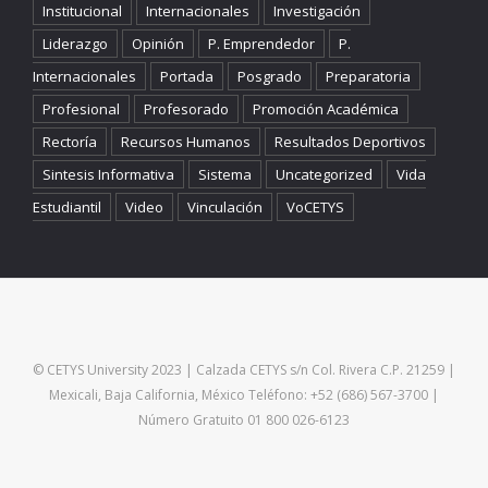
Institucional
Internacionales
Investigación
Liderazgo
Opinión
P. Emprendedor
P.
Internacionales
Portada
Posgrado
Preparatoria
Profesional
Profesorado
Promoción Académica
Rectoría
Recursos Humanos
Resultados Deportivos
Sintesis Informativa
Sistema
Uncategorized
Vida
Estudiantil
Video
Vinculación
VoCETYS
© CETYS University 2023 | Calzada CETYS s/n Col. Rivera C.P. 21259 |
Mexicali, Baja California, México Teléfono: +52 (686) 567-3700 |
Número Gratuito 01 800 026-6123