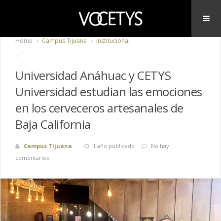
Home
Campus Tijuana
Institucional
Universidad Anáhuac y CETYS
Universidad estudian las emociones
en los cerveceros artesanales de
Baja California
Campus Tijuana
1 año publicado
No hay
comentarios