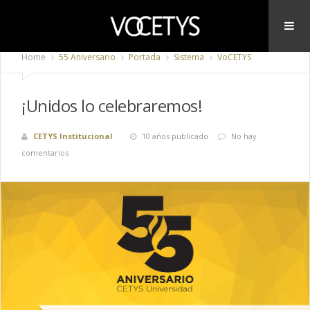
Home
55 Aniversario
Portada
Sistema
VoCETYS
¡Unidos lo celebraremos!
CETYS Institucional
10 años publicado
No hay
comentarios