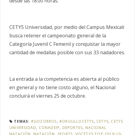
desde las 18:00 horas.
CETYS Universidad, por medio del Campus Mexicali
busca retener el campeonato general de la
Categoría Juvenil C Femenil y conquistar la mayor
cantidad de medallas posible con sus 33 nadadores.
La entrada a la competencia es abierta al público
en general y no tiene costo alguno, el Nacional
concluirá el viernes 25 de octubre.
TEMAS:
#GOZORROS
,
#ORGULLOCETYS
,
CETYS
,
CETYS
UNIVERSIDAD
,
CONADEIP
,
DEPORTES
,
NACIONAL
NATACIÓN
,
NATACIÓN
,
SPORTS
,
VOCETYS-TOP-2019-10-