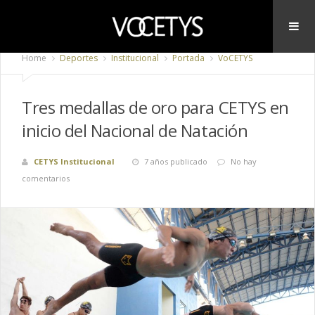
Home
Deportes
Institucional
Portada
VoCETYS
Tres medallas de oro para CETYS en
inicio del Nacional de Natación
CETYS Institucional
7 años publicado
No hay
comentarios