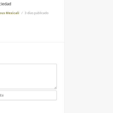
ciedad
us Mexicali
3 días publicado