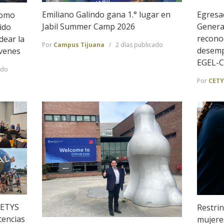
Emiliano Galindo gana 1.° lugar en
Egresa
Como
Jabil Summer Camp 2026
Genera
ido
recono
dear la
Por
Campus Tijuana
2 días publicado
desemp
óvenes
EGEL-
ado
Por
CETY
CETYS
Restrin
tencias
mujeres