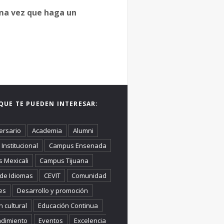
ima vez que haga un
QUE TE PUEDEN INTERESAR:
ersario
Academia
Alumni
Institucional
Campus Ensenada
 Mexicali
Campus Tijuana
 de Idiomas
CEVIT
Comunidad
es
Desarrollo y promoción
n cultural
Educación Continua
dimiento
Eventos
Excelencia