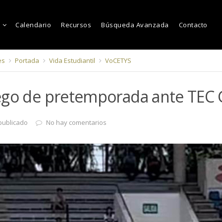
Calendario
Recursos
Búsqueda Avanzada
Contacto
es
Portada
Vida Estudiantil
VoCETYS
ego de pretemporada ante TEC
publicado
No hay comentarios