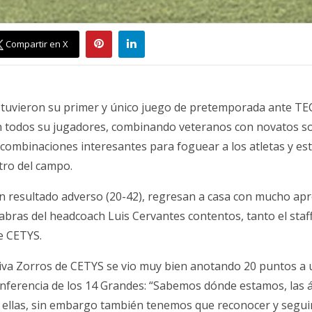
Compartir en X
tuvieron su primer y único juego de pretemporada ante TE
 todos su jugadores, combinando veteranos con novatos so
combinaciones interesantes para foguear a los atletas y es
ro del campo.
n resultado adverso (20-42), regresan a casa con mucho apr
abras del headcoach Luis Cervantes contentos, tanto el staf
e CETYS.
siva Zorros de CETYS se vio muy bien anotando 20 puntos a 
onferencia de los 14 Grandes: “Sabemos dónde estamos, las 
n ellas, sin embargo también tenemos que reconocer y segu