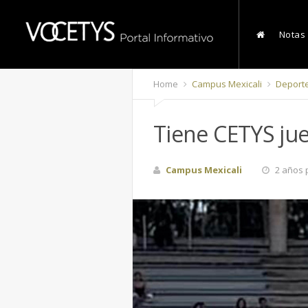
Notas
Home
Campus Mexicali
Deport
Tiene CETYS ju
Campus Mexicali
2 años 