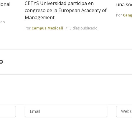
CETYS Universidad participa en
ional
una so
congreso de la European Academy of
Por
Camp
Management
ado
Por
Campus Mexicali
3 días publicado
o