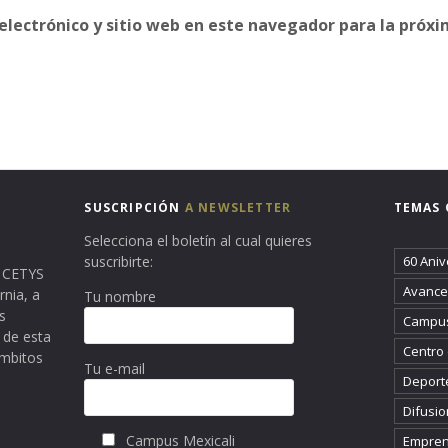
electrónico y sitio web en este navegador para la próx
SUSCRIPCIÓN
A NEWSLETTER
TEMAS 
Selecciona el boletín al cual quieres
suscribirte:
60 Aniv
ma CETYS
Avance 
rnia, a
Tu nombre
s
Campus
 de esta
Centro
ámbitos
Tu e-mail
Deport
Difusio
Campus Mexicali
Empren