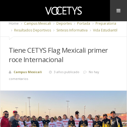
Home
Campus Mexicali
Deportes
Portada
Preparatoria
Resultados Deportivos
Sintesis Informativa
Vida Estudiantil
Tiene CETYS Flag Mexicali primer
roce Internacional
Campus Mexicali
3 años publicado
No hay
comentarios