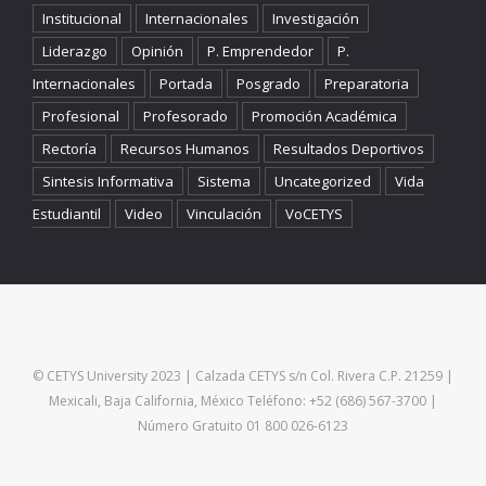
Institucional
Internacionales
Investigación
Liderazgo
Opinión
P. Emprendedor
P.
Internacionales
Portada
Posgrado
Preparatoria
Profesional
Profesorado
Promoción Académica
Rectoría
Recursos Humanos
Resultados Deportivos
Sintesis Informativa
Sistema
Uncategorized
Vida
Estudiantil
Video
Vinculación
VoCETYS
© CETYS University 2023 | Calzada CETYS s/n Col. Rivera C.P. 21259 |
Mexicali, Baja California, México Teléfono: +52 (686) 567-3700 |
Número Gratuito 01 800 026-6123