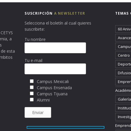
SUSCRIPCIÓN
A NEWSLETTER
TEMAS 
Selecciona el boletín al cual quieres
suscribirte:
60 Aniv
ma CETYS
Avance 
rnia, a
Tu nombre
s
Campus
 de esta
Centro
ámbitos
Tu e-mail
Deport
Difusio
Campus Mexicali
Empren
Campus Ensenada
Académi
Campus Tijuana
Galería
Alumni
Instituc
Investi
Emprend