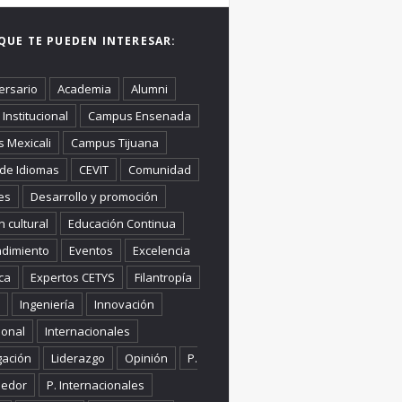
QUE TE PUEDEN INTERESAR:
ersario
Academia
Alumni
Institucional
Campus Ensenada
 Mexicali
Campus Tijuana
 de Idiomas
CEVIT
Comunidad
es
Desarrollo y promoción
n cultural
Educación Continua
dimiento
Eventos
Excelencia
ca
Expertos CETYS
Filantropía
Ingeniería
Innovación
ional
Internacionales
gación
Liderazgo
Opinión
P.
edor
P. Internacionales