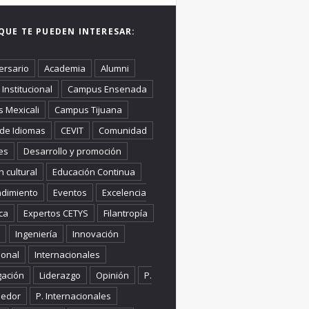
QUE TE PUEDEN INTERESAR:
ersario
Academia
Alumni
Institucional
Campus Ensenada
 Mexicali
Campus Tijuana
 de Idiomas
CEVIT
Comunidad
es
Desarrollo y promoción
n cultural
Educación Continua
dimiento
Eventos
Excelencia
ca
Expertos CETYS
Filantropía
Ingeniería
Innovación
ional
Internacionales
gación
Liderazgo
Opinión
P.
edor
P. Internacionales