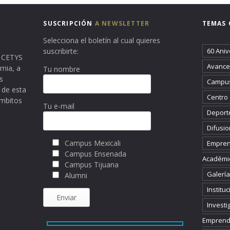
SUSCRIPCIÓN
A NEWSLETTER
TEMAS 
Selecciona el boletín al cual quieres
suscribirte:
60 Aniv
ma CETYS
Avance 
rnia, a
Tu nombre
s
Campus
 de esta
Centro
ámbitos
Tu e-mail
Deport
Difusio
Campus Mexicali
Empren
Campus Ensenada
Académi
Campus Tijuana
Galería
Alumni
Instituc
Investi
Emprend