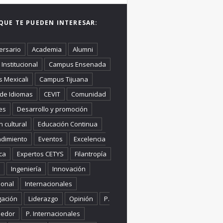
QUE TE PUEDEN INTERESAR:
ersario
Academia
Alumni
Institucional
Campus Ensenada
 Mexicali
Campus Tijuana
 de Idiomas
CEVIT
Comunidad
es
Desarrollo y promoción
n cultural
Educación Continua
dimiento
Eventos
Excelencia
ca
Expertos CETYS
Filantropía
Ingeniería
Innovación
ional
Internacionales
gación
Liderazgo
Opinión
P.
edor
P. Internacionales