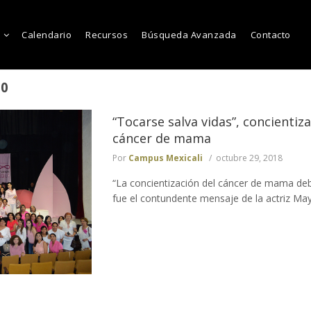
Calendario
Recursos
Búsqueda Avanzada
Contacto
30
“Tocarse salva vidas”, concientiz
cáncer de mama
Por
Campus Mexicali
octubre 29, 2018
“La concientización del cáncer de mama de
fue el contundente mensaje de la actriz Mayr