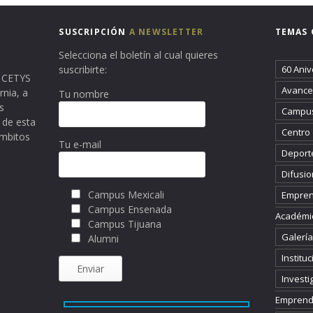
SUSCRIPCIÓN
A NEWSLETTER
TEMAS 
Selecciona el boletín al cual quieres
suscribirte:
60 Aniv
ma CETYS
Avance 
rnia, a
Tu nombre
s
Campus
 de esta
Centro
ámbitos
Tu e-mail
Deport
Difusio
Campus Mexicali
Empren
Campus Ensenada
Académi
Campus Tijuana
Galería
Alumni
Instituc
Investi
Emprend