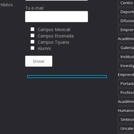
Centro
ámbitos
Tu e-mail
Deport
Difusio
Campus Mexicali
Empren
Campus Ensenada
Académi
Campus Tijuana
Galería
Alumni
Instituc
Investi
Emprend
Portad
Profesi
Académi
Humano
Sintesi
Uncate