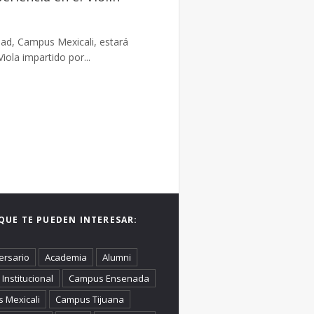
dad, Campus Mexicali, estará
iola impartido por...
QUE TE PUEDEN INTERESAR:
ersario
Academia
Alumni
Institucional
Campus Ensenada
 Mexicali
Campus Tijuana