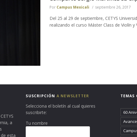
Por
Campus Mexicali
septiembre 26, 2017
Del 25 al 29 de septiembre, CETYS Universi
realizando el curso Máster Class de Violín y V
SUSCRIPCIÓN
A NEWSLETTER
TEMAS 
Selecciona el boletín al cual quieres
suscribirte:
60 Aniv
ma CETYS
Avance 
rnia, a
Tu nombre
s
Campus
 de esta