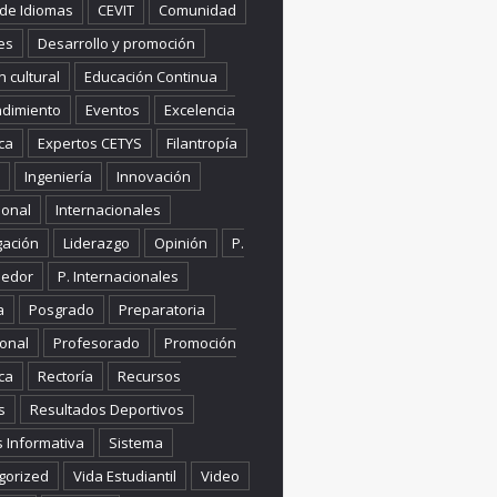
 de Idiomas
CEVIT
Comunidad
es
Desarrollo y promoción
n cultural
Educación Continua
dimiento
Eventos
Excelencia
ca
Expertos CETYS
Filantropía
Ingeniería
Innovación
ional
Internacionales
gación
Liderazgo
Opinión
P.
edor
P. Internacionales
a
Posgrado
Preparatoria
onal
Profesorado
Promoción
ca
Rectoría
Recursos
s
Resultados Deportivos
s Informativa
Sistema
gorized
Vida Estudiantil
Video