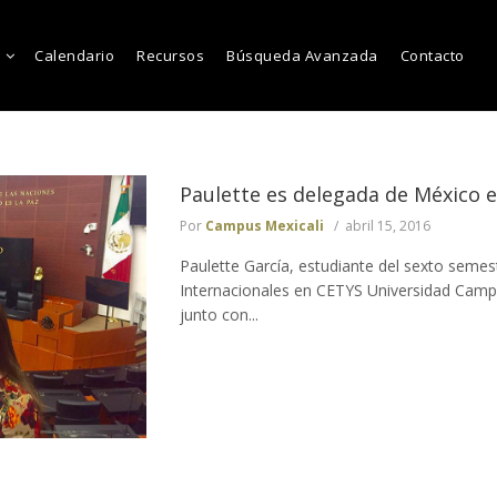
Calendario
Recursos
Búsqueda Avanzada
Contacto
Paulette es delegada de México e
Por
Campus Mexicali
abril 15, 2016
Paulette García, estudiante del sexto semes
Internacionales en CETYS Universidad Camp
junto con...