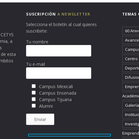
SUSCRIPCIÓN
A NEWSLETTER
TEMAS 
Selecciona el boletín al cual quieres
suscribirte:
60 Aniv
ma CETYS
Avance 
rnia, a
Tu nombre
s
Campus
 de esta
Centro
ámbitos
Tu e-mail
Deport
Difusio
Campus Mexicali
Empren
Campus Ensenada
Académi
Campus Tijuana
Galería
Alumni
Instituc
Investi
Emprend