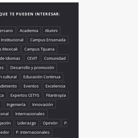
QUE TE PUEDEN INTERESAR:
ersario
Academia
Alumni
Institucional
Campus Ensenada
 Mexicali
Campus Tijuana
 de Idiomas
CEVIT
Comunidad
es
Desarrollo y promoción
n cultural
Educación Continua
dimiento
Eventos
Excelencia
ca
Expertos CETYS
Filantropía
Ingeniería
Innovación
ional
Internacionales
gación
Liderazgo
Opinión
P.
edor
P. Internacionales