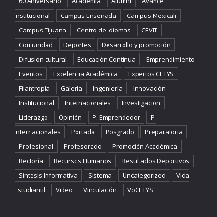
60 Aniversario
Academia
Alumni
Avance
Institucional
Campus Ensenada
Campus Mexicali
Campus Tijuana
Centro de Idiomas
CEVIT
Comunidad
Deportes
Desarrollo y promoción
Difusion cultural
Educación Continua
Emprendimiento
Eventos
Excelencia Académica
Expertos CETYS
Filantropía
Galería
Ingeniería
Innovación
Institucional
Internacionales
Investigación
Liderazgo
Opinión
P. Emprendedor
P.
Internacionales
Portada
Posgrado
Preparatoria
Profesional
Profesorado
Promoción Académica
Rectoría
Recursos Humanos
Resultados Deportivos
Sintesis Informativa
Sistema
Uncategorized
Vida
Estudiantil
Video
Vinculación
VoCETYS