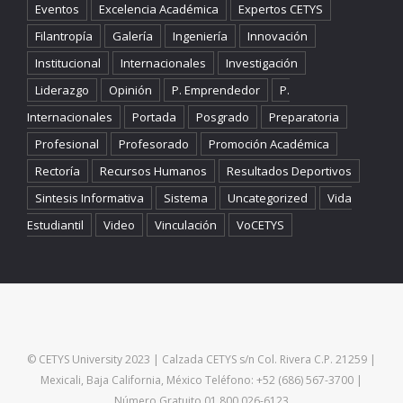
Eventos
Excelencia Académica
Expertos CETYS
Filantropía
Galería
Ingeniería
Innovación
Institucional
Internacionales
Investigación
Liderazgo
Opinión
P. Emprendedor
P.
Internacionales
Portada
Posgrado
Preparatoria
Profesional
Profesorado
Promoción Académica
Rectoría
Recursos Humanos
Resultados Deportivos
Sintesis Informativa
Sistema
Uncategorized
Vida
Estudiantil
Video
Vinculación
VoCETYS
© CETYS University 2023 | Calzada CETYS s/n Col. Rivera C.P. 21259 |
Mexicali, Baja California, México Teléfono: +52 (686) 567-3700 |
Número Gratuito 01 800 026-6123