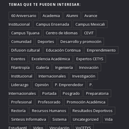
TEMAS QUE TE PUEDEN INTERESAR:
60 Aniversario
Academia
Alumni
Avance
Institucional
Campus Ensenada
Campus Mexicali
Campus Tijuana
Centro de Idiomas
CEVIT
Comunidad
Deportes
Desarrollo y promoción
Difusion cultural
Educación Continua
Emprendimiento
Eventos
Excelencia Académica
Expertos CETYS
Filantropía
Galería
Ingeniería
Innovación
Institucional
Internacionales
Investigación
Liderazgo
Opinión
P. Emprendedor
P.
Internacionales
Portada
Posgrado
Preparatoria
Profesional
Profesorado
Promoción Académica
Rectoría
Recursos Humanos
Resultados Deportivos
Sintesis Informativa
Sistema
Uncategorized
Vida
Estudiantil
Video
Vinculación
VoCETYS