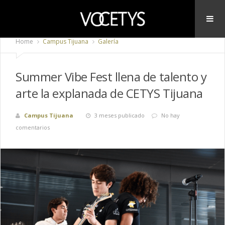
Home
Campus Tijuana
Galería
Summer Vibe Fest llena de talento y
arte la explanada de CETYS Tijuana
Campus Tijuana
3 meses publicado
No hay
comentarios