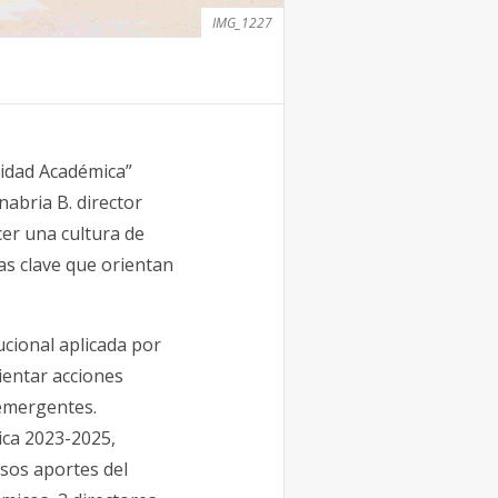
IMG_1227
gridad Académica”
abria B. director
er una cultura de
as clave que orientan
ucional aplicada por
ientar acciones
 emergentes.
mica 2023-2025,
osos aportes del