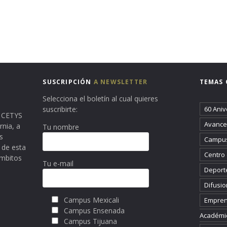
SUSCRIPCIÓN
A NEWSLETTER
TEMAS 
Selecciona el boletín al cual quieres
suscribirte:
60 Aniv
ma CETYS
Avance 
rnia, a
Tu nombre
s
Campus
 de esta
Centro
ámbitos
Tu e-mail
Deport
Difusio
Campus Mexicali
Empren
Campus Ensenada
Académi
Campus Tijuana