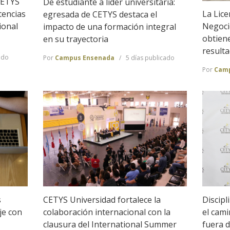
CETYS
De estudiante a líder universitaria:
La Lice
tencias
egresada de CETYS destaca el
Negoci
ional
impacto de una formación integral
obtien
en su trayectoria
result
ado
Por
Campus Ensenada
5 días publicado
Por
Camp
Discipl
s
CETYS Universidad fortalece la
el cam
je con
colaboración internacional con la
fuera d
clausura del International Summer