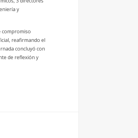
micos, 3 directores
eniería y
de compromiso
icial, reafirmando el
 jornada concluyó con
nte de reflexión y