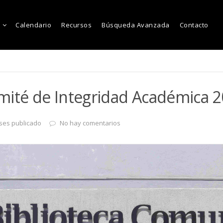
Calendario
Recursos
Búsqueda Avanzada
Contacto
mité de Integridad Académica 
ses publicado
No hay comentarios