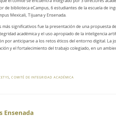
que el comité se encuentra integrado por 3 directores acadé
ctor de biblioteca eCampus, 6 estudiantes de la escuela de ing
mpus Mexicali, Tijuana y Ensenada.
más significativos fue la presentación de una propuesta 
ntegridad académica y el uso apropiado de la inteligencia artif
ión por anticiparse a los retos éticos del entorno digital. La
ación y el fortalecimiento del trabajo colegiado, en un ambie
CETYS
,
COMITÉ DE INTEGRIDAD ACADÉMICA
s Ensenada