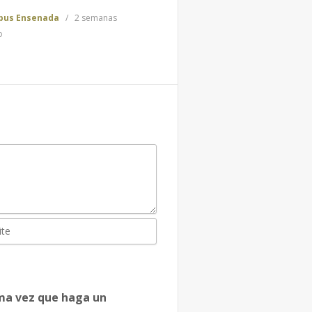
us Ensenada
2 semanas
o
ima vez que haga un