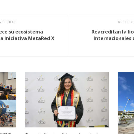
NTERIOR
ARTÍCU
lece su ecosistema
Reacreditan la li
a iniciativa MetaRed X
internacionales 