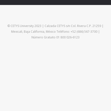
© CETYS University 2023 | Calzada CETYS s/n Col. Rivera C.P. 21259 |
Mexicali, Baja California, México Teléfono: +52 (686) 567-3700 |
Número Gratuito 01 800 026-6123