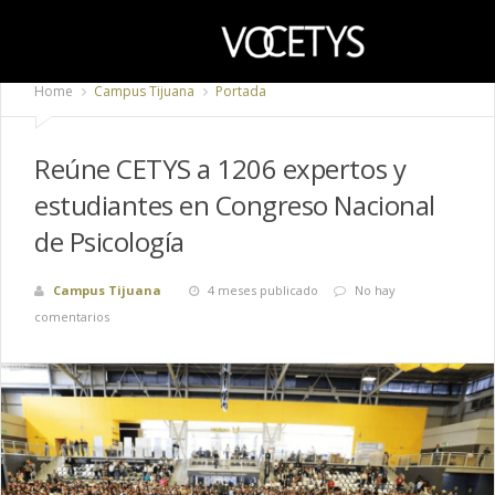
Home
Campus Tijuana
Portada
Reúne CETYS a 1206 expertos y
estudiantes en Congreso Nacional
de Psicología
Campus Tijuana
4 meses publicado
No hay
comentarios