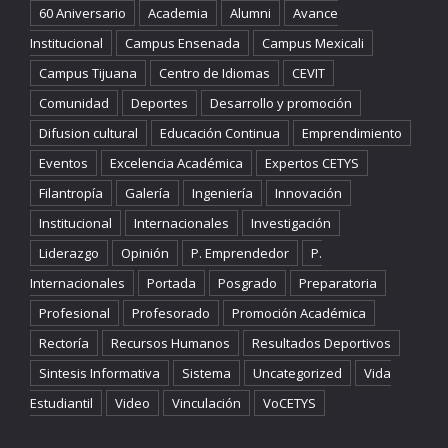
60 Aniversario
Academia
Alumni
Avance
Institucional
Campus Ensenada
Campus Mexicali
Campus Tijuana
Centro de Idiomas
CEVIT
Comunidad
Deportes
Desarrollo y promoción
Difusion cultural
Educación Continua
Emprendimiento
Eventos
Excelencia Académica
Expertos CETYS
Filantropía
Galería
Ingeniería
Innovación
Institucional
Internacionales
Investigación
Liderazgo
Opinión
P. Emprendedor
P.
Internacionales
Portada
Posgrado
Preparatoria
Profesional
Profesorado
Promoción Académica
Rectoría
Recursos Humanos
Resultados Deportivos
Sintesis Informativa
Sistema
Uncategorized
Vida
Estudiantil
Video
Vinculación
VoCETYS