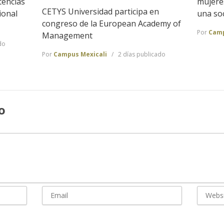
tencias
mujeres
CETYS Universidad participa en
ional
una so
congreso de la European Academy of
Por
Camp
Management
do
Por
Campus Mexicali
2 días publicado
o