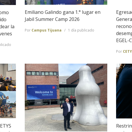
Emiliano Galindo gana 1.° lugar en
Egresa
Como
Jabil Summer Camp 2026
Genera
ido
recono
dear la
Por
Campus Tijuana
1 día publicado
desemp
óvenes
EGEL-
licado
Por
CETY
CETYS
Restrin