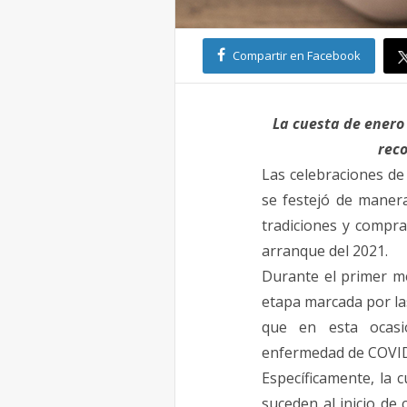
Compartir en Facebook
La
cuesta
de
enero
rec
Las celebraciones
de
se festejó
de
manera
tradiciones y compra
arranque del 2021.
Durante el primer m
etapa marcada por l
que en esta ocasi
enfermedad
de
COVID
Específicamente, la
c
suceden al inicio
de
c