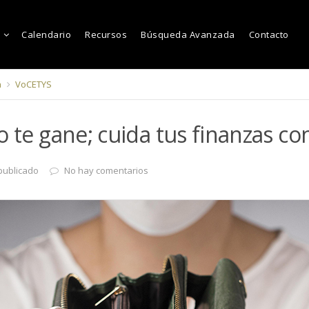
Calendario
Recursos
Búsqueda Avanzada
Contacto
a
VoCETYS
 te gane; cuida tus finanzas con
publicado
No hay comentarios