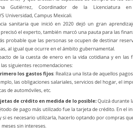
na Gutiérrez, Coordinador
de
la Licenciatura en
S Universidad, Campus Mexicali.
ncia sanitaria que inició en 2020 dejó un gran aprendiza
, precisó el experto, también marcó una pauta para las fin
ás probable que las personas se ocupen
de
destinar reser
as, al igual que ocurre en el ámbito gubernamental.
mpacto
de
la
cuesta
de
enero
en la vida cotidiana y en las f
las siguientes recomendaciones:
rimero los gastos fijos
: Realiza una lista
de
aquellos pagos
mplo, las obligaciones salariales, servicios del hogar, el imp
cas
de
automóviles, etc.
rjetas
de
crédito en medida
de
lo posible:
Quizá durante la
método
de
pago más utilizado fue la tarjeta
de
crédito. En el in
 y si es necesario utilizarla, hacerlo optando por compras qu
meses sin intereses.