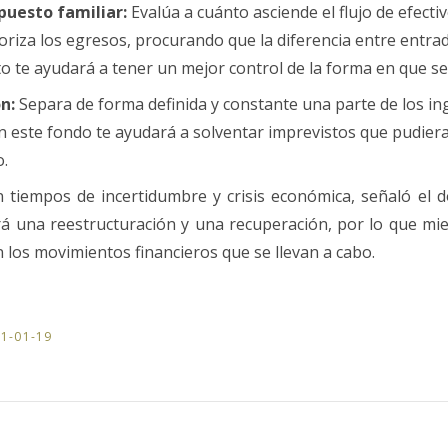
puesto familiar:
Evalúa a cuánto asciende el flujo
de
efectiv
oriza los egresos, procurando que la diferencia entre entrada
to te ayudará a tener un mejor control
de
la forma en que se
n:
Separa
de
forma definida y constante una parte
de
los in
n este fondo te ayudará a solventar imprevistos que pudier
o.
on tiempos
de
incertidumbre y crisis económica, señaló el 
á una reestructuración y una recuperación, por lo que mie
 los movimientos financieros que se llevan a cabo.
1-01-19