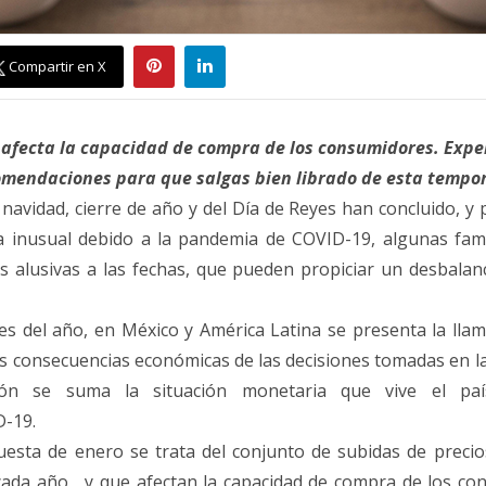
Compartir en X
afecta la capacidad
de
compra
de
los consumidores. Expe
omendaciones para que salgas bien librado
de
esta tempo
navidad, cierre
de
año y del Día
de
Reyes han concluido, y 
 inusual debido a la pandemia
de
COVID-19, algunas fami
s alusivas a las fechas, que pueden propiciar un desbala
es del año, en México y América Latina se presenta la ll
as consecuencias económicas
de
las decisiones tomadas en l
ón se suma la situación monetaria que vive el país
-19.
uesta
de
enero
se trata del conjunto
de
subidas
de
precios
ada año, y que afectan la capacidad
de
compra
de
los con