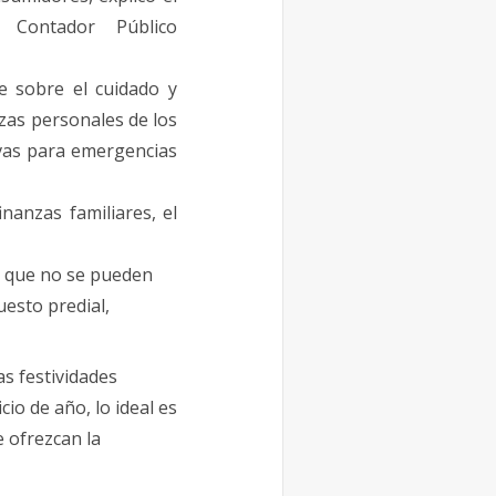
 Contador Público
je sobre el cuidado y
anzas personales
de
los
vas para emergencias
inanzas familiares, el
 que no se pueden
uesto predial,
s festividades
icio
de
año, lo ideal es
e ofrezcan la