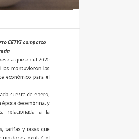
rto CETYS comparte
rada
pese a que en el 2020
lias mantuvieron las
nce económico para el
amada
cuesta
de
enero
,
a época decembrina, y
, relacionada a la
, tarifas y tasas que
sumidores, explicó el