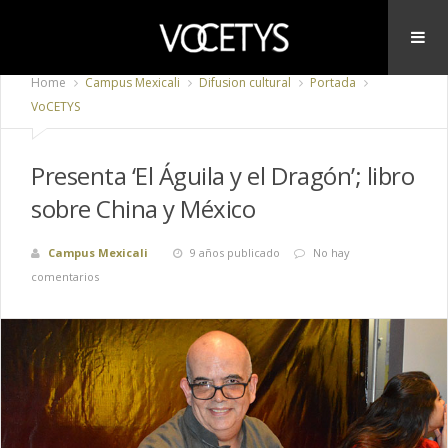
Home
Campus Mexicali
Difusion cultural
Portada
VoCETYS
Presenta ‘El Águila y el Dragón’; libro
sobre China y México
Campus Mexicali
9 años publicado
No hay
comentarios