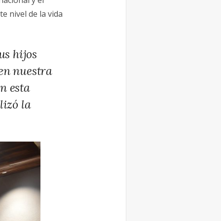
acional y el
 nivel de la vida
us hijos
 en nuestra
n esta
lizó la