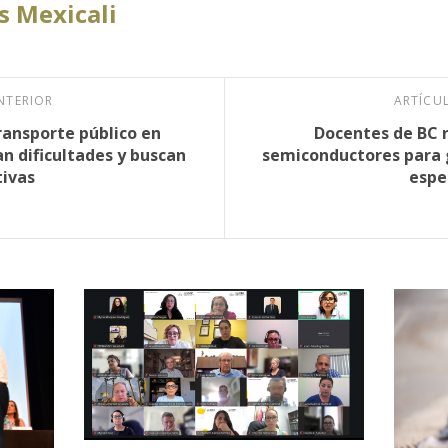
 Mexicali
NTERIOR
ARTÍCU
ransporte público en
Docentes de BC 
an dificultades y buscan
semiconductores para 
tivas
espe