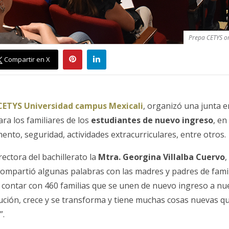
Prepa CETYS or
Compartir en X
CETYS Universidad campus Mexicali
, organizó una junta e
ra los familiares de los
estudiantes de nuevo ingreso
, en
nto, seguridad, actividades extracurriculares, entre otros.
irectora del bachillerato la
Mtra. Georgina Villalba Cuervo
,
 compartió algunas palabras con las madres y padres de fami
e contar con 460 familias que se unen de nuevo ingreso a nu
ución, crece y se transforma y tiene muchas cosas nuevas qu
”.