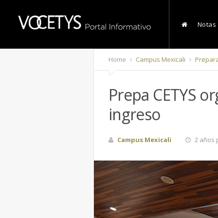
Notas
Home
Campus Mexicali
Prepara
Prepa CETYS org
ingreso
Campus Mexicali
2 años 