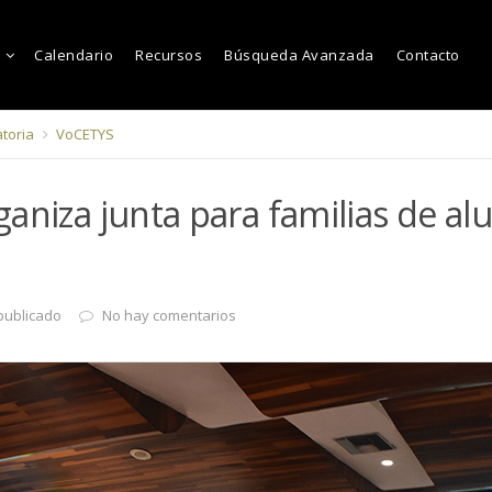
Calendario
Recursos
Búsqueda Avanzada
Contacto
toria
VoCETYS
aniza junta para familias de a
publicado
No hay comentarios