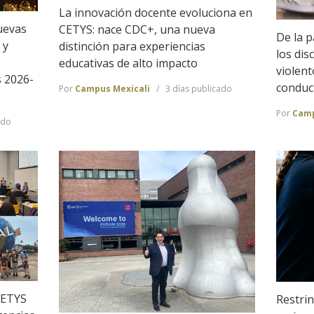
La innovación docente evoluciona en
uevas
CETYS: nace CDC+, una nueva
De la p
 y
distinción para experiencias
los dis
educativas de alto impacto
violen
s 2026-
conduc
Por
Campus Mexicali
3 días publicado
Por
Camp
ado
CETYS
Restrin