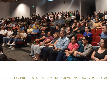
CALI
,
CETYS PREPARATORIA
,
FAMILIA
,
NUEVO INGRESO
,
VOCETYS-2