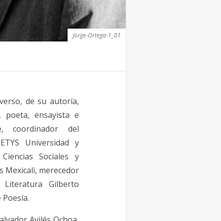
Jorge-Ortega-1_01
verso, de su autoría,
, poeta, ensayista e
se, coordinador del
CETYS Universidad y
Ciencias Sociales y
 Mexicali, merecedor
Literatura Gilberto
 Poesía.
Salvador Avilés Ochoa,