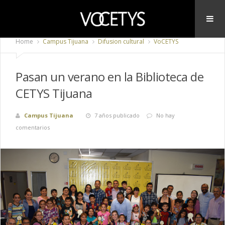
Home
Campus Tijuana
Difusion cultural
VoCETYS
Pasan un verano en la Biblioteca de
CETYS Tijuana
Campus Tijuana
7 años publicado
No hay
comentarios