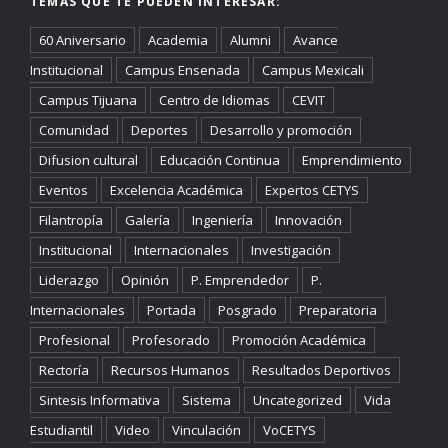
TEMAS QUE TE PUEDEN INTERESAR:
60 Aniversario
Academia
Alumni
Avance
Institucional
Campus Ensenada
Campus Mexicali
Campus Tijuana
Centro de Idiomas
CEVIT
Comunidad
Deportes
Desarrollo y promoción
Difusion cultural
Educación Continua
Emprendimiento
Eventos
Excelencia Académica
Expertos CETYS
Filantropía
Galería
Ingeniería
Innovación
Institucional
Internacionales
Investigación
Liderazgo
Opinión
P. Emprendedor
P.
Internacionales
Portada
Posgrado
Preparatoria
Profesional
Profesorado
Promoción Académica
Rectoría
Recursos Humanos
Resultados Deportivos
Sintesis Informativa
Sistema
Uncategorized
Vida
Estudiantil
Video
Vinculación
VoCETYS