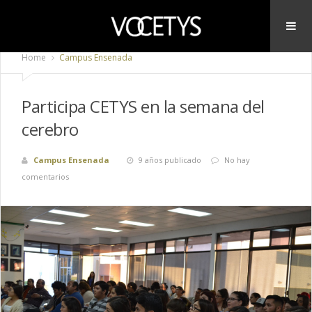
Home
Campus Ensenada
Participa CETYS en la semana del
cerebro
Campus Ensenada
9 años publicado
No hay
comentarios