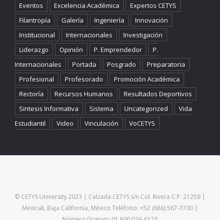
Eventos
Excelencia Académica
Expertos CETYS
Filantropía
Galería
Ingeniería
Innovación
Institucional
Internacionales
Investigación
Liderazgo
Opinión
P. Emprendedor
P.
Internacionales
Portada
Posgrado
Preparatoria
Profesional
Profesorado
Promoción Académica
Rectoría
Recursos Humanos
Resultados Deportivos
Sintesis Informativa
Sistema
Uncategorized
Vida
Estudiantil
Video
Vinculación
VoCETYS
© CETYS University 2023 | Calzada CETYS s/n Col. Rivera C.P. 21259 |
Mexicali, Baja California, México Teléfono: +52 (686) 567-3700 |
Número Gratuito 01 800 026-6123