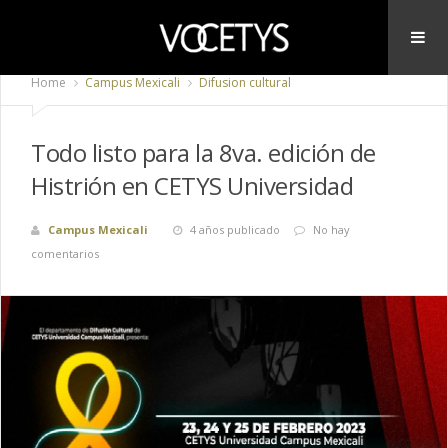
Home
Campus Mexicali
Difusion cultural
Todo listo para la 8va. edición de
Histrión en CETYS Universidad
Campus Mexicali
4 años publicado
No hay
comentarios