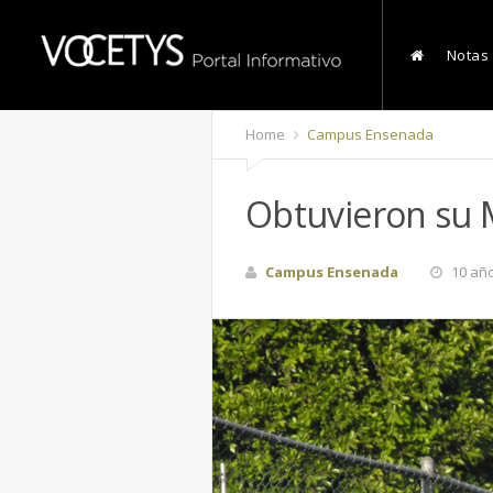
Notas
Home
Campus Ensenada
Obtuvieron su M
Campus Ensenada
10 añ