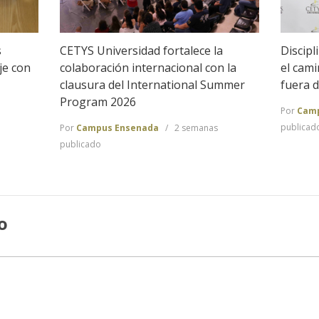
Discipl
s
CETYS Universidad fortalece la
el cam
je con
colaboración internacional con la
fuera d
clausura del International Summer
Program 2026
Por
Camp
publicad
Por
Campus Ensenada
2 semanas
publicado
o