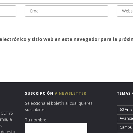
electrónico y sitio web en este navegador para la próx
SUSCRIPCIÓN
A NEWSLETTER
TEMAS 
Selecciona el boletín al cual quieres
suscribirte:
60 Aniv
ma CETYS
Avance 
rnia, a
Tu nombre
s
Campus
 de esta