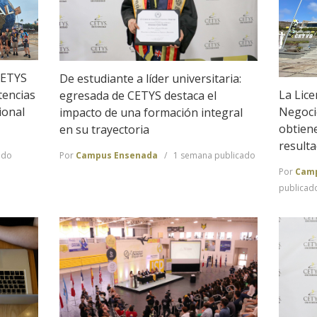
CETYS
De estudiante a líder universitaria:
La Lice
tencias
egresada de CETYS destaca el
Negoci
ional
impacto de una formación integral
obtien
en su trayectoria
result
ado
Por
Campus Ensenada
1 semana publicado
Por
Camp
publicad