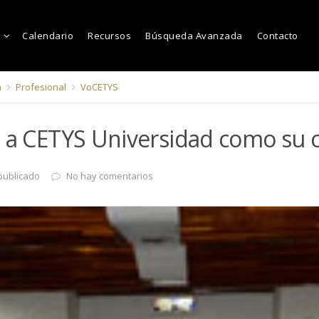
Calendario
Recursos
Búsqueda Avanzada
Contacto
a
Profesional
VoCETYS
n a CETYS Universidad como su 
publicado
No hay comentarios