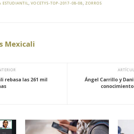
A ESTUDIANTIL
,
VOCETYS-TOP-2017-08-08
,
ZORROS
 Mexicali
NTERIOR
ARTÍCU
i rebasa las 261 mil
Ángel Carrillo y Dan
nas
conocimientos