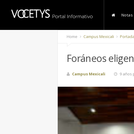
Notas
Home
Campus Mexicali
Portad
Foráneos elige
Campus Mexicali
9 años 