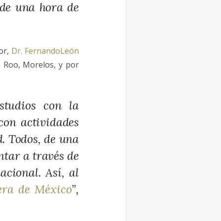
 de una hora de
or,
Dr. FernandoLeón
a Roo, Morelos, y por
studios con la
con actividades
d. Todos, de una
tar a través de
acional. Así, al
uera de México
”,