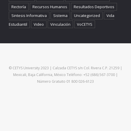
Rectoría
Recursos Humanos
Resultados Deportivos
Sintesis Informativa
Sistema
Uncategorized
Vida
Estudiantil
Video
Vinculación
VoCETYS
© CETYS University 2023 | Calzada CETYS s/n Col. Rivera C.P. 21259 |
Mexicali, Baja California, México Teléfono: +52 (686) 567-3700 |
Número Gratuito 01 800 026-6123