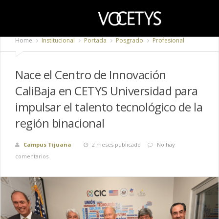
Home
Institucional
Portada
Posgrado
Profesional
Nace el Centro de Innovación
CaliBaja en CETYS Universidad para
impulsar el talento tecnológico de la
región binacional
Campus Tijuana
2 meses publicado
No hay
comentarios