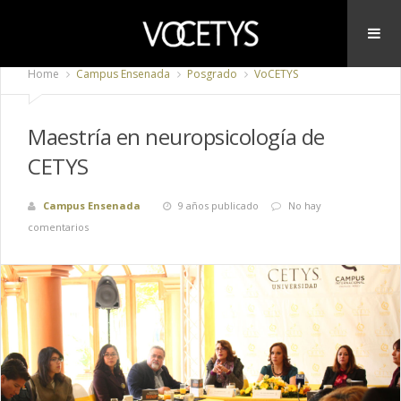
Home
Campus Ensenada
Posgrado
VoCETYS
Maestría en neuropsicología de
CETYS
Campus Ensenada
9 años publicado
No hay
comentarios