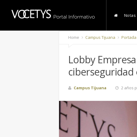
Notas
Home
Campus Tijuana
Portada
Lobby Empresar
ciberseguridad e
Campus Tijuana
2 años p