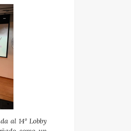
da al 14º Lobby
señado como un