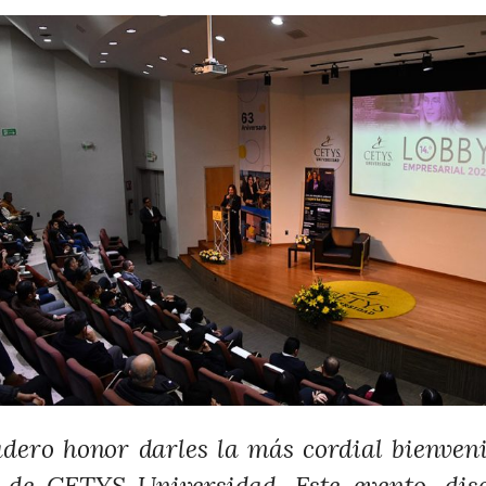
dero honor darles la más cordial bienveni
 de CETYS Universidad. Este evento, di