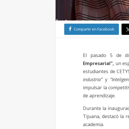
Compartir en Facebook
El pasado 5 de d
Empresarial”,
un esp
estudiantes de CETYS
industria”
y
“Intelige
impulsar la competit
de aprendizaje.
Durante la inaugurac
Tijuana, destacó la r
academia.