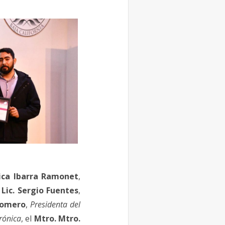
sica Ibarra Ramonet
,
l
Lic. Sergio Fuentes
,
Romero
,
Presidenta del
rónica
, el
Mtro. Mtro.