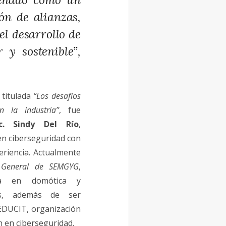
ón de alianzas,
el desarrollo de
 y sostenible”,
 titulada
“Los desafíos
n la industria”
, fue
ic. Sindy Del Río
,
en ciberseguridad con
riencia. Actualmente
a General de SEMGYG
,
ada en domótica y
les, además de ser
 EDUCIT, organización
n en ciberseguridad.