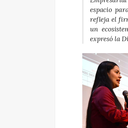
espacio para
refleja el f
un ecosiste
expresó la D