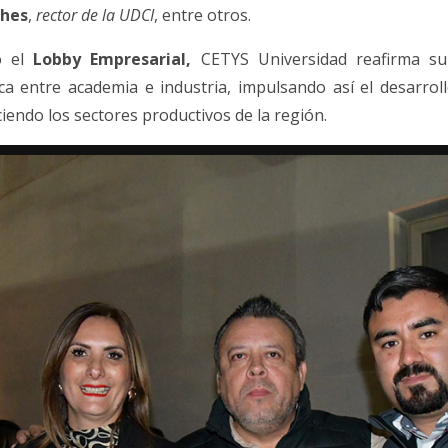
ches
,
rector de la UDCI
, entre otros.
o el
Lobby Empresarial,
CETYS Universidad reafirma s
ica entre academia e industria, impulsando así el desarrol
ciendo los sectores productivos de la región.