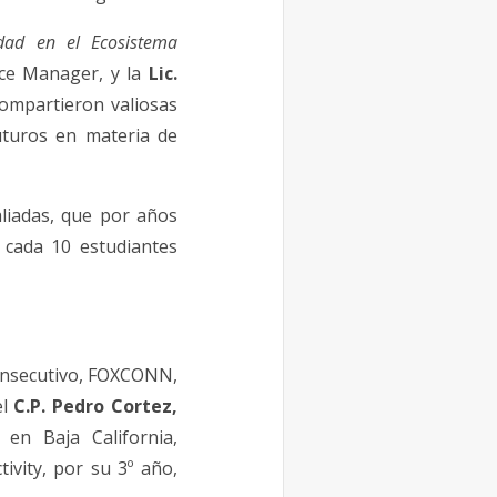
ridad en el Ecosistema
nce Manager, y la
Lic.
compartieron valiosas
uturos en materia de
liadas, que por años
 cada 10 estudiantes
onsecutivo, FOXCONN,
el
C.P. Pedro Cortez,
en Baja California,
ivity, por su 3º año,