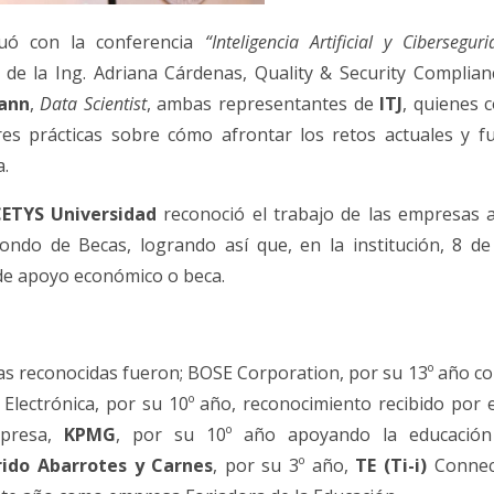
uó con la conferencia
“Inteligencia Artificial y Cibersegu
o de la Ing. Adriana Cárdenas, Quality & Security Complia
ann
,
Data Scientist
, ambas representantes de
ITJ
, quienes 
res prácticas sobre cómo afrontar los retos actuales y f
a.
ETYS Universidad
reconoció el trabajo de las empresas a
ondo de Becas, logrando así que, en la institución, 8 de
de apoyo económico o beca.
s reconocidas fueron; BOSE Corporation, por su 13º año c
Electrónica, por su 10º año, reconocimiento recibido por 
mpresa,
KPMG
, por su 10º año apoyando la educación 
orido Abarrotes y Carnes
, por su 3º año,
TE (Ti-i)
Connect