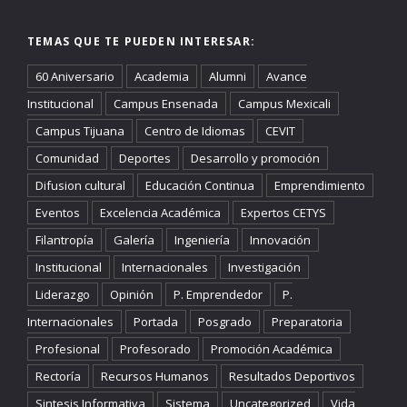
TEMAS QUE TE PUEDEN INTERESAR:
60 Aniversario
Academia
Alumni
Avance
Institucional
Campus Ensenada
Campus Mexicali
Campus Tijuana
Centro de Idiomas
CEVIT
Comunidad
Deportes
Desarrollo y promoción
Difusion cultural
Educación Continua
Emprendimiento
Eventos
Excelencia Académica
Expertos CETYS
Filantropía
Galería
Ingeniería
Innovación
Institucional
Internacionales
Investigación
Liderazgo
Opinión
P. Emprendedor
P.
Internacionales
Portada
Posgrado
Preparatoria
Profesional
Profesorado
Promoción Académica
Rectoría
Recursos Humanos
Resultados Deportivos
Sintesis Informativa
Sistema
Uncategorized
Vida