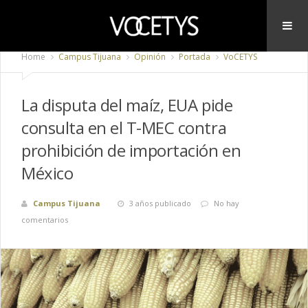
Home
Campus Tijuana
Opinión
Portada
VoCETYS
La disputa del maíz, EUA pide
consulta en el T-MEC contra
prohibición de importación en
México
Campus Tijuana
3 años publicado
No hay
comentarios