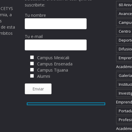
suscribirte:
60 Aniv
ma CETYS
Avance 
rnia, a
Tu nombre
s
Campus
 de esta
Centro
ámbitos
Tu e-mail
Deport
Difusio
Campus Mexicali
Empren
Campus Ensenada
Académi
Campus Tijuana
Galería
Alumni
Instituc
Investi
Emprend
Portad
Profesi
Académi