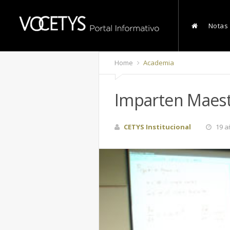
Notas
Home
Academia
Imparten Maest
CETYS Institucional
19 a