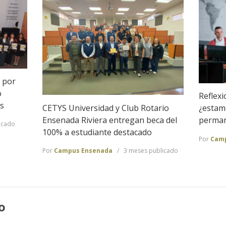
 por
o
Reflexi
s
CETYS Universidad y Club Rotario
¿estamo
Ensenada Riviera entregan beca del
perma
icado
100% a estudiante destacado
Por
Camp
Por
Campus Ensenada
3 meses publicado
o