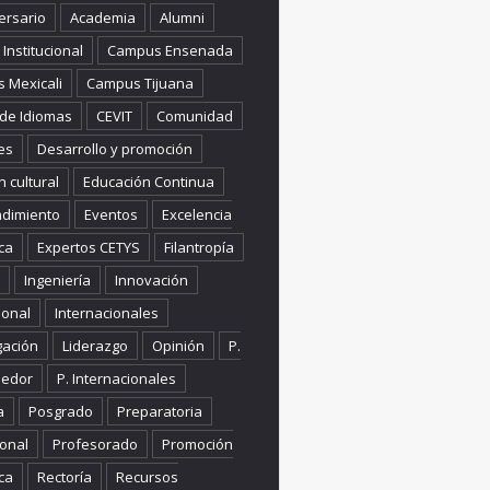
ersario
Academia
Alumni
Institucional
Campus Ensenada
 Mexicali
Campus Tijuana
 de Idiomas
CEVIT
Comunidad
es
Desarrollo y promoción
n cultural
Educación Continua
dimiento
Eventos
Excelencia
ca
Expertos CETYS
Filantropía
Ingeniería
Innovación
ional
Internacionales
gación
Liderazgo
Opinión
P.
edor
P. Internacionales
a
Posgrado
Preparatoria
onal
Profesorado
Promoción
ca
Rectoría
Recursos