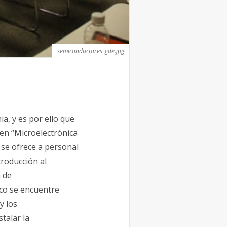
semiconductores_gde.jpg
a, y es por ello que
 en “Microelectrónica
se ofrece a personal
roducción al
a de
ico se encuentre
y los
talar la