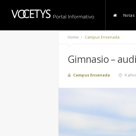
Notas
Home
Campus Ensenada
Gimnasio – audi
Campus Ensenada
9 año