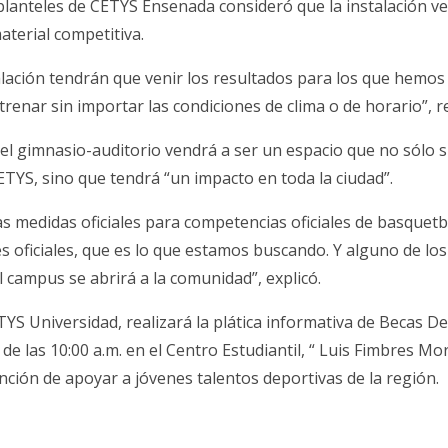
 planteles de CETYS Ensenada consideró que la instalación v
aterial competitiva.
alación tendrán que venir los resultados para los que hemos
nar sin importar las condiciones de clima o de horario”, ref
 el gimnasio-auditorio vendrá a ser un espacio que no sólo si
TYS, sino que tendrá “un impacto en toda la ciudad”.
as medidas oficiales para competencias oficiales de basquet
es oficiales, que es lo que estamos buscando. Y alguno de lo
 campus se abrirá a la comunidad”, explicó.
YS Universidad, realizará la plática informativa de Becas D
 de las 10:00 a.m. en el Centro Estudiantil, “ Luis Fimbres 
nción de apoyar a jóvenes talentos deportivas de la región.