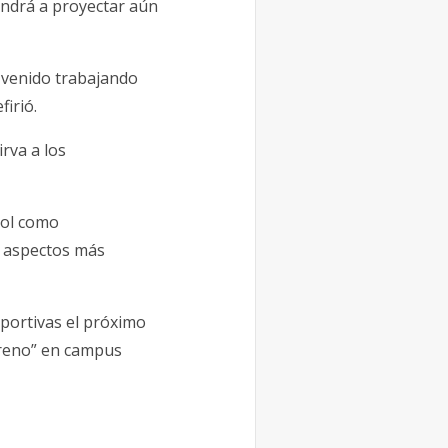
endrá a proyectar aún
 venido trabajando
irió.
rva a los
bol como
s aspectos más
eportivas el próximo
Moreno” en campus