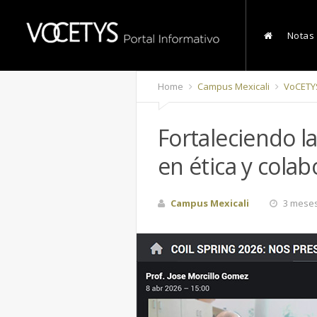
Notas
Home
Campus Mexicali
VoCETY
Fortaleciendo la
en ética y colab
Campus Mexicali
3 meses