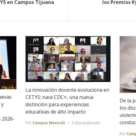
TYS en Campus Tijuana
los Premios K
La innovación docente evoluciona en
uevas
CETYS: nace CDC+, una nueva
De la p
 y
distinción para experiencias
los dis
educativas de alto impacto
violen
s 2026-
conduc
Por
Campus Mexicali
3 días publicado
Por
Camp