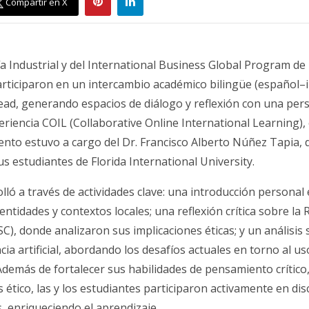
Compartir en X
a Industrial y del International Business Global Program de
articiparon en un intercambio académico bilingüe (español–in
ad, generando espacios de diálogo y reflexión con una persp
eriencia COIL (Collaborative Online International Learning), 
ento estuvo a cargo del Dr. Francisco Alberto Núñez Tapia, 
us estudiantes de Florida International University.
olló a través de actividades clave: una introducción persona
entidades y contextos locales; una reflexión crítica sobre la
C), donde analizaron sus implicaciones éticas; y un análisis 
ncia artificial, abordando los desafíos actuales en torno al 
Además de fortalecer sus habilidades de pensamiento crítico
is ético, las y los estudiantes participaron activamente en di
, enriqueciendo el aprendizaje.