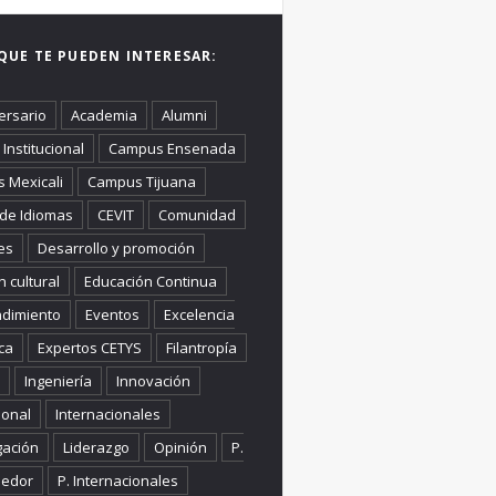
QUE TE PUEDEN INTERESAR:
ersario
Academia
Alumni
Institucional
Campus Ensenada
 Mexicali
Campus Tijuana
 de Idiomas
CEVIT
Comunidad
es
Desarrollo y promoción
n cultural
Educación Continua
dimiento
Eventos
Excelencia
ca
Expertos CETYS
Filantropía
Ingeniería
Innovación
ional
Internacionales
gación
Liderazgo
Opinión
P.
edor
P. Internacionales