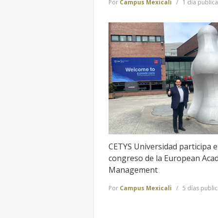
Por
Campus Mexicali
1 día public
CETYS Universidad participa 
congreso de la European Aca
Management
Por
Campus Mexicali
5 días publi