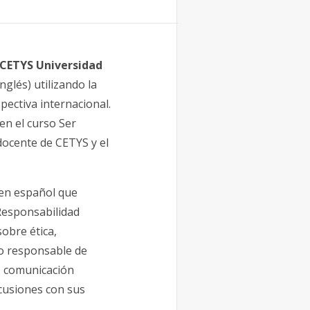
CETYS Universidad
glés) utilizando la
ectiva internacional.
en el curso Ser
docente de CETYS y el
l en español que
 Responsabilidad
sobre ética,
uso responsable de
, comunicación
scusiones con sus