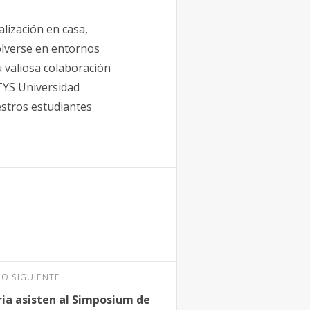
lización en casa,
lverse en entornos
u valiosa colaboración
ETYS Universidad
stros estudiantes
LO SIGUIENTE
ia asisten al Simposium de