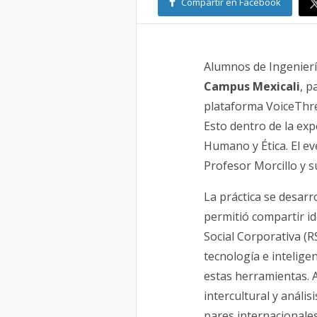
Compartir en Facebook
Alumnos de Ingenierí
Campus Mexicali
, p
plataforma VoiceThre
Esto dentro de la exp
Humano y Ética. El ev
Profesor Morcillo y s
La práctica se desarr
permitió compartir id
Social Corporativa (RS
tecnología e intelige
estas herramientas. 
intercultural y anális
pares internacionales