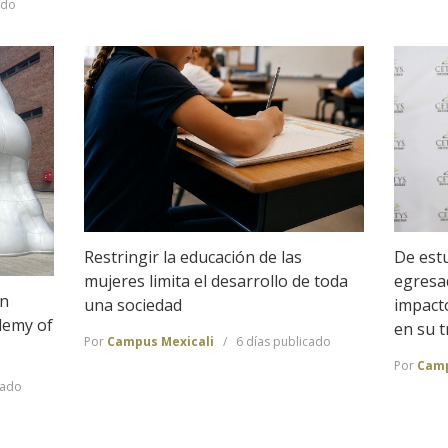
ado
De estu
Restringir la educación de las
egresa
mujeres limita el desarrollo de toda
en
impact
una sociedad
demy of
en su t
Por
Campus Mexicali
6 días publicado
Por
Camp
cado