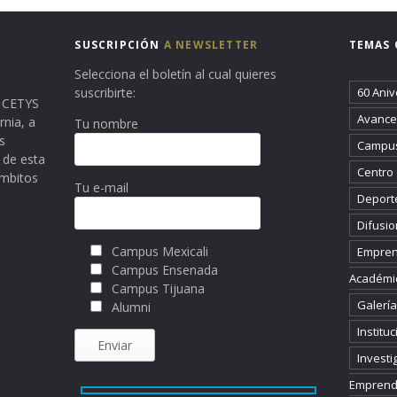
SUSCRIPCIÓN
A NEWSLETTER
TEMAS 
Selecciona el boletín al cual quieres
suscribirte:
60 Aniv
ma CETYS
Avance 
rnia, a
Tu nombre
s
Campus
 de esta
Centro
ámbitos
Tu e-mail
Deport
Difusio
Campus Mexicali
Empren
Campus Ensenada
Académi
Campus Tijuana
Galería
Alumni
Instituc
Investi
Emprend