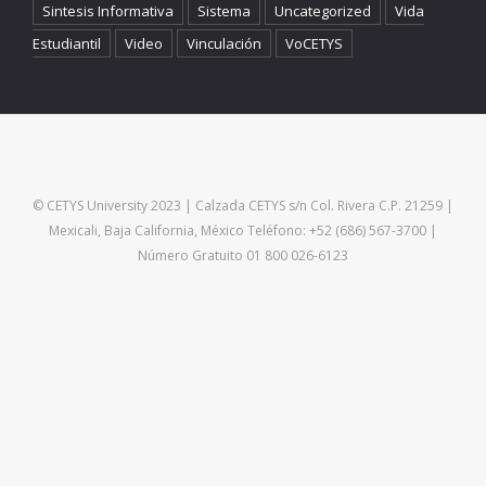
Sintesis Informativa
Sistema
Uncategorized
Vida
Estudiantil
Video
Vinculación
VoCETYS
© CETYS University 2023 | Calzada CETYS s/n Col. Rivera C.P. 21259 |
Mexicali, Baja California, México Teléfono: +52 (686) 567-3700 |
Número Gratuito 01 800 026-6123