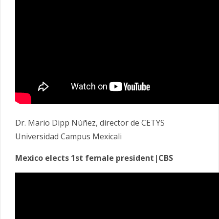
Dr. Mario Dipp Núñez, director de CETYS
Universidad Campus Mexicali
Mexico elects 1st female president|CBS