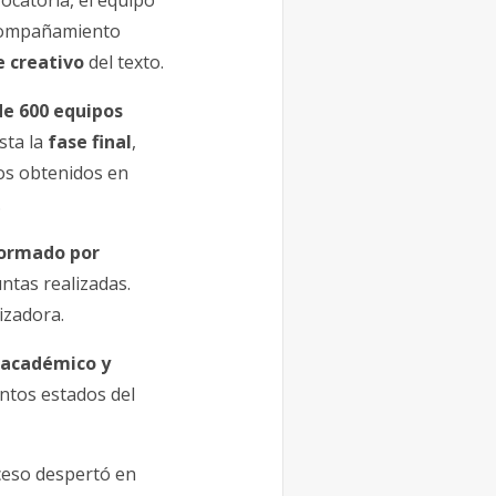
ocatoria, el equipo
 acompañamiento
e creativo
del texto.
e 600 equipos
sta la
fase final
,
dos obtenidos en
.
formado por
ntas realizadas.
izadora.
 académico y
tintos estados del
ceso despertó en