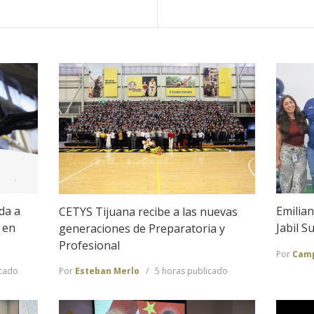
ida a
Emilian
CETYS Tijuana recibe a las nuevas
 en
Jabil 
generaciones de Preparatoria y
Profesional
Por
Camp
icado
Por
Esteban Merlo
5 horas publicado