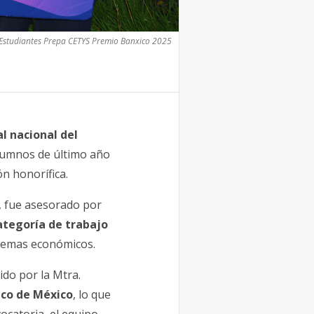
Estudiantes Prepa CETYS Premio Banxico 2025
al nacional del
alumnos de último año
n honorífica.
, fue asesorado por
ategoría de trabajo
 temas económicos.
ido por la Mtra.
nco de México
, lo que