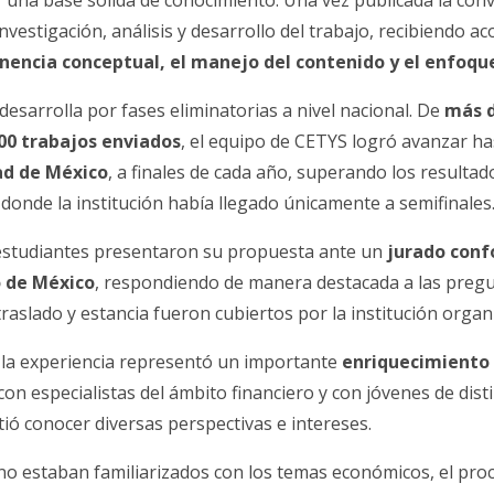
r una base sólida de conocimiento. Una vez publicada la conv
investigación, análisis y desarrollo del trabajo, recibiendo
nencia conceptual, el manejo del contenido y el enfoqu
desarrolla por fases eliminatorias a nivel nacional. De
más d
400 trabajos enviados
, el equipo de CETYS logró avanzar ha
ad de México
, a finales de cada año, superando los resulta
 donde la institución había llegado únicamente a semifinales
os estudiantes presentaron su propuesta ante un
jurado con
o de México
, respondiendo de manera destacada a las pregu
raslado y estancia fueron cubiertos por la institución organ
, la experiencia representó un importante
enriquecimiento
r con especialistas del ámbito financiero y con jóvenes de dis
itió conocer diversas perspectivas e intereses.
no estaban familiarizados con los temas económicos, el pro