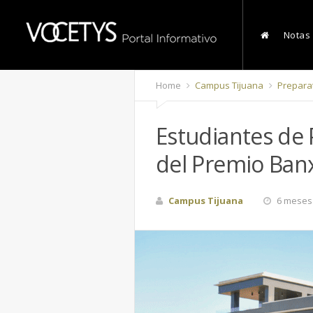
Notas
Home
Campus Tijuana
Preparat
Estudiantes de 
del Premio Ban
Campus Tijuana
6 meses