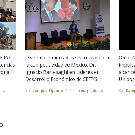
CETYS
Diversificar mercados será clave para
Omar M
tencias
la competitividad de México: Dr.
impulsa
ional
Ignacio Bartesaghi en Líderes en
alcanc
Desarrollo Económico de CETYS
Unidos
ado
Por
Campus Tijuana
1 semana publicado
Por
Camp
o