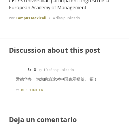
CETYS Universidad participa en congreso de la
European Academy of Management
Por
Campus Mexicali
4 días publicado
Discussion about this post
Sr. X
10 años publicado
爱德华多，为您的旅途对中国表示祝贺。 福！
RESPONDER
Deja un comentario