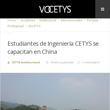
Home
Academia
Institucional
Internacionales
Portada
Profesional
VoCETYS
Estudiantes de Ingeniería CETYS se
capacitan en China
CETYS Institucional
10 años publicado
1 comentario