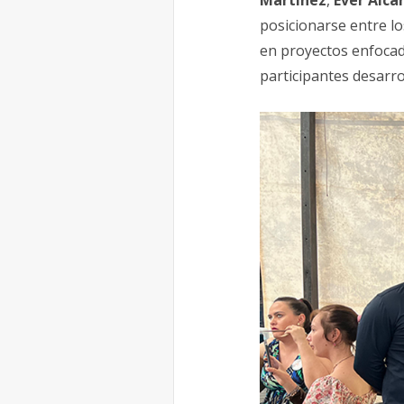
Martínez
,
Ever Alca
posicionarse entre lo
en proyectos enfocad
participantes desarro