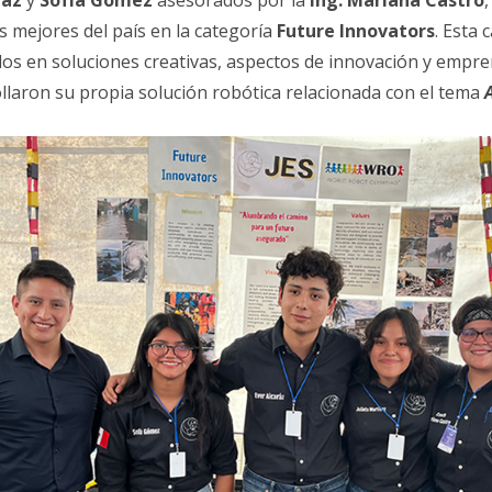
raz
y
Sofía Gómez
asesorados por la
Ing. Mariana Castro
s mejores del país en la categoría
Future Innovators
. Esta 
os en soluciones creativas, aspectos de innovación y empre
llaron su propia solución robótica relacionada con el tema