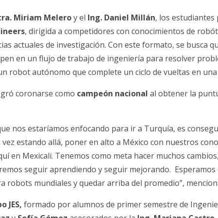
ra. Miriam Melero
y el
Ing. Daniel Millán
, los estudiantes
ineers
, dirigida a competidores con conocimientos de robó
ias actuales de investigación. Con este formato, se busca q
ipen en un flujo de trabajo de ingeniería para resolver prob
r un robot autónomo que complete un ciclo de vueltas en una
logró coronarse como
campeón nacional
al obtener la punt
 que nos estaríamos enfocando para ir a Turquía, es consegu
 vez estando allá, poner en alto a México con nuestros cono
quí en Mexicali. Tenemos como meta hacer muchos cambios,
eremos seguir aprendiendo y seguir mejorando. Esperamos
a robots mundiales y quedar arriba del promedio”, mencion
o JES,
formado por alumnos de primer semestre de Ingenie