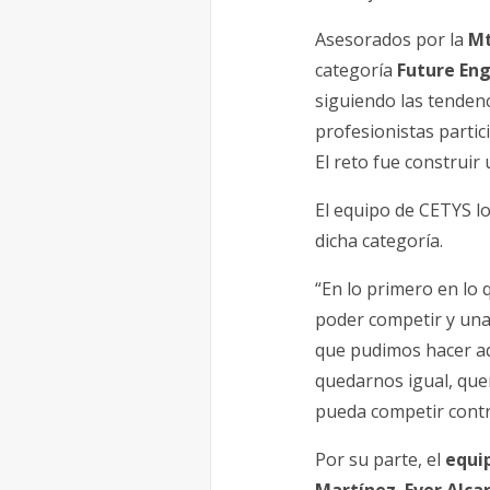
Asesorados por la
Mt
categoría
Future Eng
siguiendo las tendenc
profesionistas partic
El reto fue construi
El equipo de CETYS 
dicha categoría.
“En lo primero en lo
poder competir y una
que pudimos hacer a
quedarnos igual, qu
pueda competir contr
Por su parte, el
equip