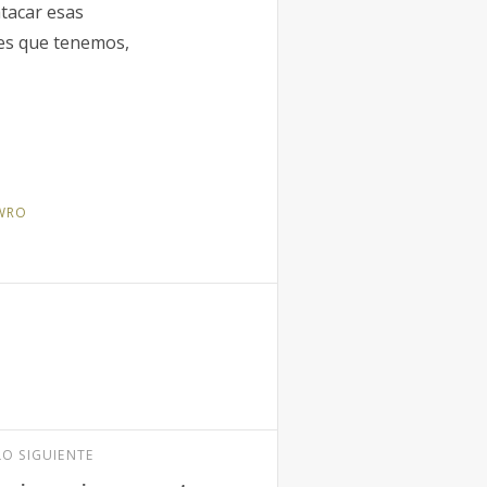
atacar esas
des que tenemos,
WRO
LO SIGUIENTE