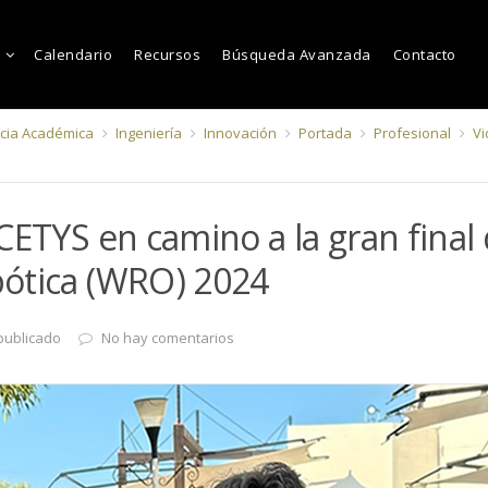
Calendario
Recursos
Búsqueda Avanzada
Contacto
cia Académica
Ingeniería
Innovación
Portada
Profesional
Vi
CETYS en camino a la gran final
ótica (WRO) 2024
publicado
No hay comentarios