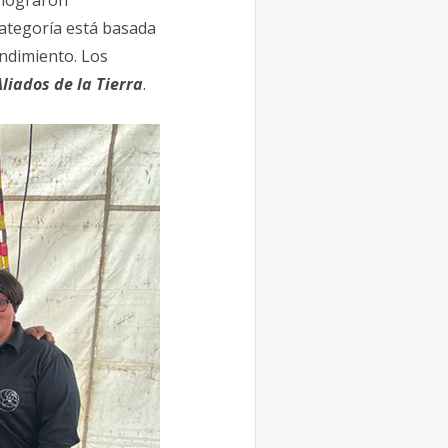
, lograron
categoría está basada
ndimiento. Los
Aliados
de
la
Tierra
.