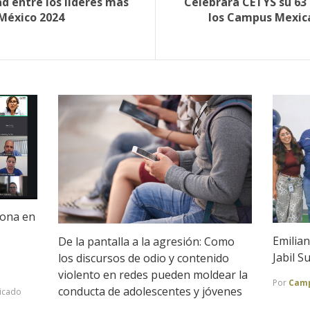
d entre los líderes más
Celebrará CETYS su 63 
 México 2024
los Campus Mexica
iona en
Emilian
De la pantalla a la agresión: Como
Jabil 
los discursos de odio y contenido
violento en redes pueden moldear la
Por
Camp
conducta de adolescentes y jóvenes
icado