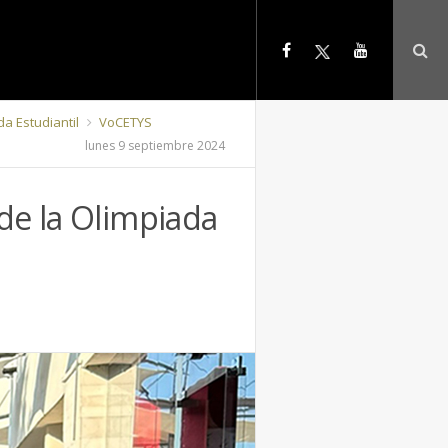
da Estudiantil
VoCETYS
lunes 9 septiembre 2024
 de la Olimpiada