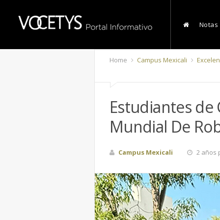
Notas
Home
Campus Mexicali
Excelen
Estudiantes de 
Mundial De Rob
Campus Mexicali
2 años 