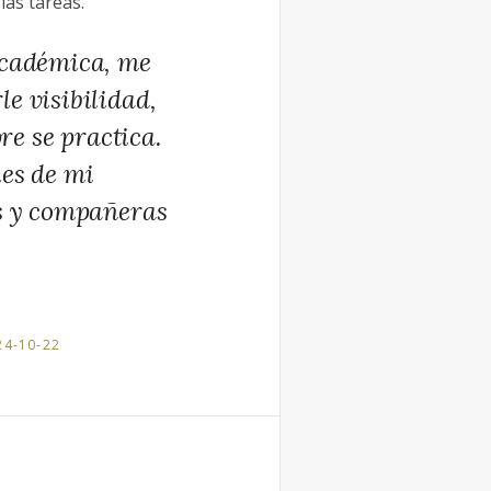
 las tareas.
Académica, me
e visibilidad,
re se practica.
les de mi
os y compañeras
24-10-22