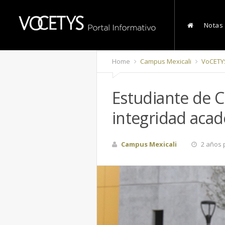
Notas
Home
Campus Mexicali
VoCETY
Estudiante de C
integridad aca
Campus Mexicali
2 años 