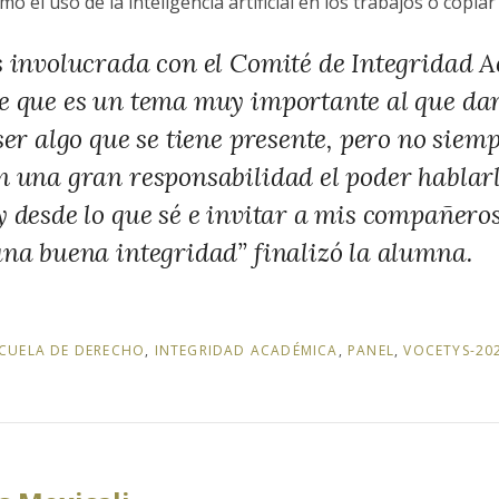
el uso de la inteligencia artificial en los trabajos o copiar
s involucrada con el Comité de Integridad 
e que es un tema muy importante al que darl
ser algo que se tiene presente, pero no siemp
n una gran responsabilidad el poder hablar
y desde lo que sé e invitar a mis compañer
una buena integridad” finalizó la alumna.
CUELA DE DERECHO
,
INTEGRIDAD ACADÉMICA
,
PANEL
,
VOCETYS-20