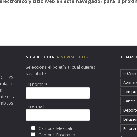
electrónico y sitio web en este navegador para la próx
SUSCRIPCIÓN
A NEWSLETTER
TEMAS 
Selecciona el boletín al cual quieres
suscribirte:
60 Aniv
ma CETYS
Avance 
rnia, a
Tu nombre
s
Campus
 de esta
Centro
ámbitos
Tu e-mail
Deport
Difusio
Campus Mexicali
Empren
Campus Ensenada