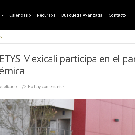
Calendario
Recursos
Búsqueda Avanzada
Contacto
S
ETYS Mexicali participa en el pa
démica
publicado
No hay comentarios