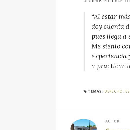
alumnos en temas como 
“Al estar má
doy cuenta d
pues llega a 
Me siento co
experiencia 
a practicar 
TEMAS:
DERECHO
,
ES
AUTOR