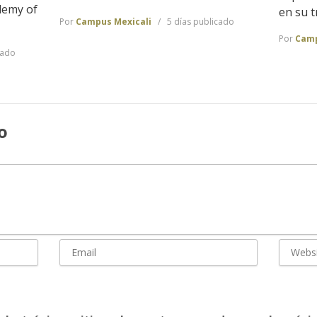
demy of
en su t
Por
Campus Mexicali
5 días publicado
Por
Camp
cado
o