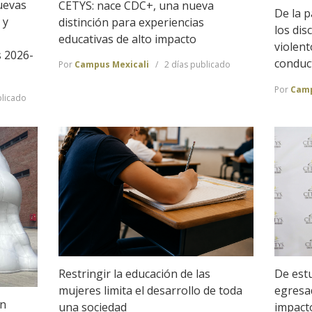
uevas
CETYS: nace CDC+, una nueva
De la p
 y
distinción para experiencias
los dis
educativas de alto impacto
violen
s 2026-
conduc
Por
Campus Mexicali
2 días publicado
Por
Camp
licado
De estu
Restringir la educación de las
egresa
mujeres limita el desarrollo de toda
en
impact
una sociedad