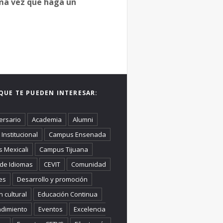
ima vez que haga un
QUE TE PUEDEN INTERESAR:
ersario
Academia
Alumni
Institucional
Campus Ensenada
 Mexicali
Campus Tijuana
 de Idiomas
CEVIT
Comunidad
es
Desarrollo y promoción
n cultural
Educación Continua
dimiento
Eventos
Excelencia