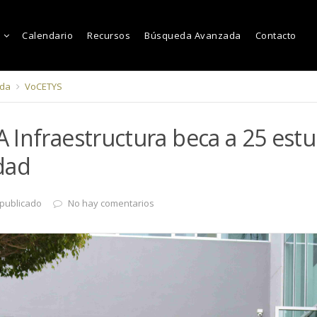
Calendario
Recursos
Búsqueda Avanzada
Contacto
ada
VoCETYS
Infraestructura beca a 25 estu
dad
 publicado
No hay comentarios