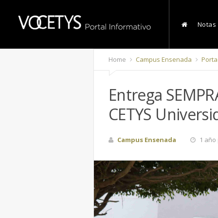
Notas
Home
Campus Ensenada
Port
Entrega SEMPRA 
CETYS Universi
Campus Ensenada
1 año