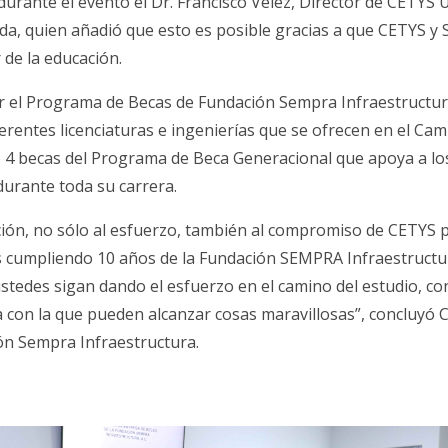
durante el evento el Dr. Francisco Vélez, Director de CETYS
da, quien añadió que esto es posible gracias a que CETYS y 
de la educación.
lar el Programa de Becas de Fundación Sempra Infraestructu
ferentes licenciaturas e ingenierías que se ofrecen en el Ca
4 becas del Programa de Beca Generacional que apoya a lo
durante toda su carrera.
ción, no sólo al esfuerzo, también al compromiso de CETYS p
cumpliendo 10 años de la Fundación SEMPRA Infraestructur
tedes sigan dando el esfuerzo en el camino del estudio, co
na con la que pueden alcanzar cosas maravillosas”, concluyó
C
ón Sempra Infraestructura.