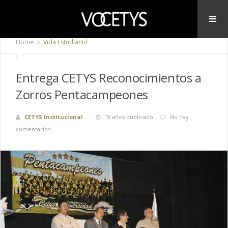
Home
Vida Estudiantil
Entrega CETYS Reconocimientos a
Zorros Pentacampeones
CETYS Institucional
19 años publicado
No hay
comentarios