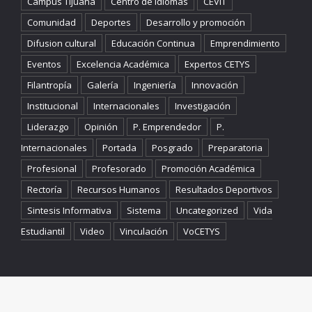
Campus Tijuana
Centro de Idiomas
CEVIT
Comunidad
Deportes
Desarrollo y promoción
Difusion cultural
Educación Continua
Emprendimiento
Eventos
Excelencia Académica
Expertos CETYS
Filantropía
Galería
Ingeniería
Innovación
Institucional
Internacionales
Investigación
Liderazgo
Opinión
P. Emprendedor
P.
Internacionales
Portada
Posgrado
Preparatoria
Profesional
Profesorado
Promoción Académica
Rectoría
Recursos Humanos
Resultados Deportivos
Sintesis Informativa
Sistema
Uncategorized
Vida
Estudiantil
Video
Vinculación
VoCETYS