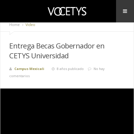
Home
Video
Entrega Becas Gobernador en
CETYS Universidad
Campus Mexicali
8 años publicado
No hay
comentarios