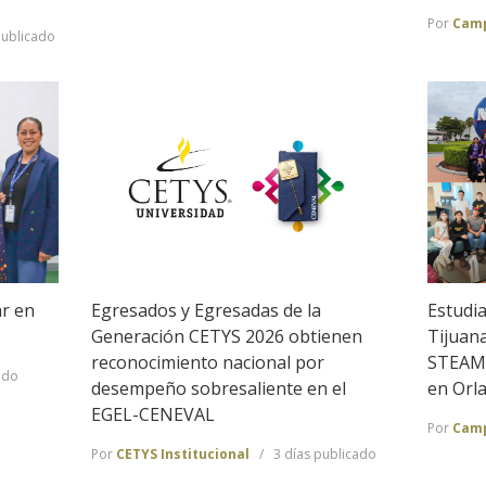
Por
Camp
publicado
ar en
Egresados y Egresadas de la
Estudi
Generación CETYS 2026 obtienen
Tijuan
reconocimiento nacional por
STEAM 
ado
desempeño sobresaliente en el
en Orl
EGEL-CENEVAL
Por
Camp
Por
CETYS Institucional
3 días publicado