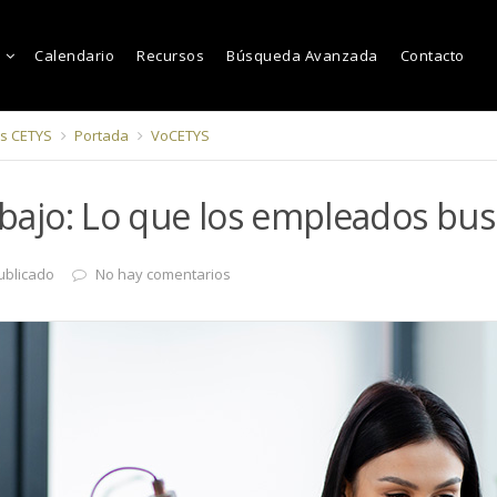
Calendario
Recursos
Búsqueda Avanzada
Contacto
s CETYS
Portada
VoCETYS
rabajo: Lo que los empleados bu
ublicado
No hay comentarios