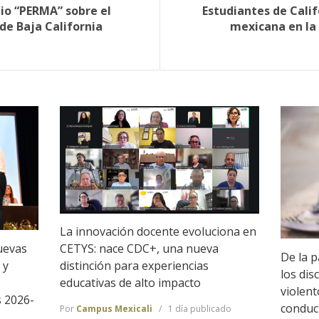
dio “PERMA” sobre el
Estudiantes de Calif
de Baja California
mexicana en la
La innovación docente evoluciona en
uevas
CETYS: nace CDC+, una nueva
De la p
 y
distinción para experiencias
los dis
educativas de alto impacto
violen
s 2026-
conduc
Por
Campus Mexicali
1 día publicado