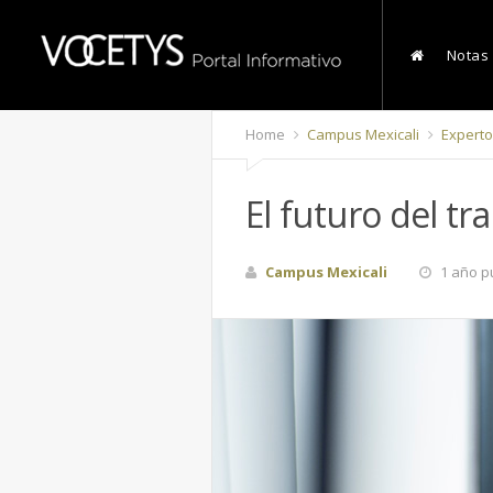
Notas
Home
Campus Mexicali
Experto
El futuro del t
Campus Mexicali
1 año p