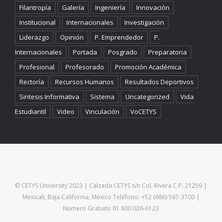
Filantropía
Galería
Ingeniería
Innovación
Institucional
Internacionales
Investigación
Liderazgo
Opinión
P. Emprendedor
P.
Internacionales
Portada
Posgrado
Preparatoria
Profesional
Profesorado
Promoción Académica
Rectoría
Recursos Humanos
Resultados Deportivos
Sintesis Informativa
Sistema
Uncategorized
Vida
Estudiantil
Video
Vinculación
VoCETYS
© CETYS University 2023 | Calzada CETYS s/n Col. Rivera C.P. 21259 |
Mexicali, Baja California, México Teléfono: +52 (686) 567-3700 |
Número Gratuito 01 800 026-6123