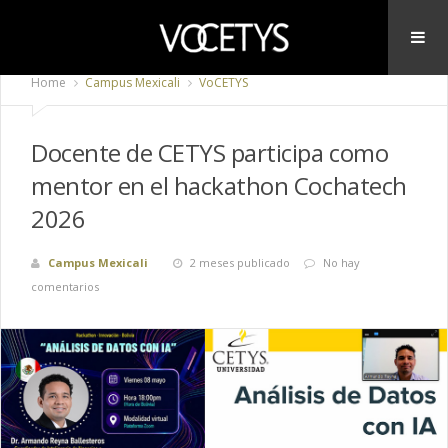
Home
Campus Mexicali
VoCETYS
Docente de CETYS participa como
mentor en el hackathon Cochatech
2026
Campus Mexicali
2 meses publicado
No hay
comentarios