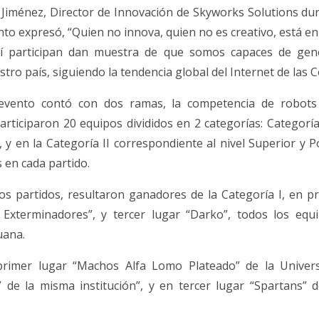
 Jiménez, Director de Innovación de Skyworks Solutions du
to expresó, “Quien no innova, quien no es creativo, está en 
uí participan dan muestra de que somos capaces de gene
tro país, siguiendo la tendencia global del Internet de las C
 evento contó con dos ramas, la competencia de robots 
rticiparon 20 equipos divididos en 2 categorías: Categoría
, y en la Categoría II correspondiente al nivel Superior y
 en cada partido.
los partidos, resultaron ganadores de la Categoría I, en 
Exterminadores”, y tercer lugar “Darko”, todos los equ
uana.
 primer lugar “Machos Alfa Lomo Plateado” de la Univer
 de la misma institución”, y en tercer lugar “Spartans” 