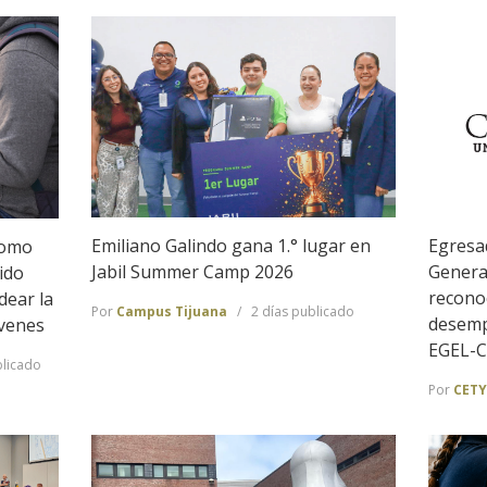
Emiliano Galindo gana 1.° lugar en
Egresa
Como
Jabil Summer Camp 2026
Genera
ido
recono
dear la
Por
Campus Tijuana
2 días publicado
desemp
óvenes
EGEL-
licado
Por
CETY