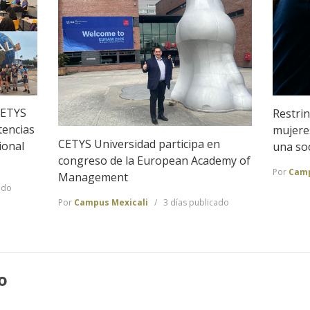
CETYS
Restrin
tencias
mujeres
CETYS Universidad participa en
ional
una so
congreso de la European Academy of
Por
Camp
Management
ado
Por
Campus Mexicali
3 días publicado
o