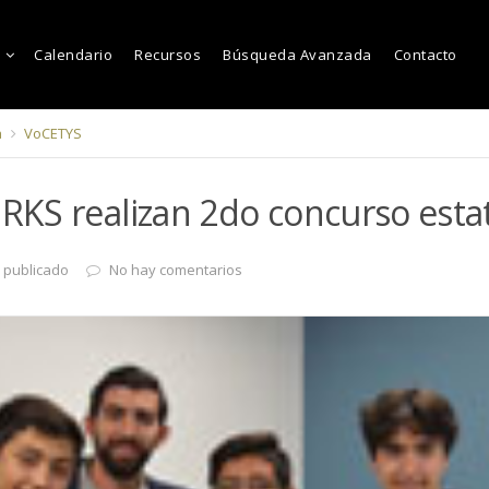
Calendario
Recursos
Búsqueda Avanzada
Contacto
a
VoCETYS
KS realizan 2do concurso estat
 publicado
No hay comentarios