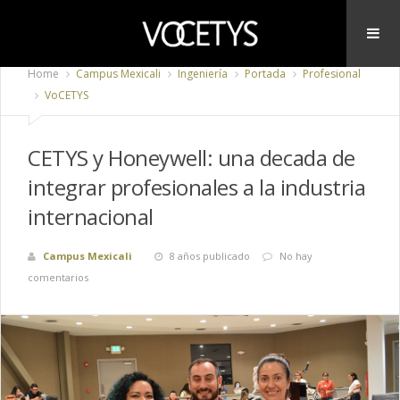
Home
Campus Mexicali
Ingeniería
Portada
Profesional
VoCETYS
CETYS y Honeywell: una decada de
integrar profesionales a la industria
internacional
Campus Mexicali
8 años publicado
No hay
comentarios