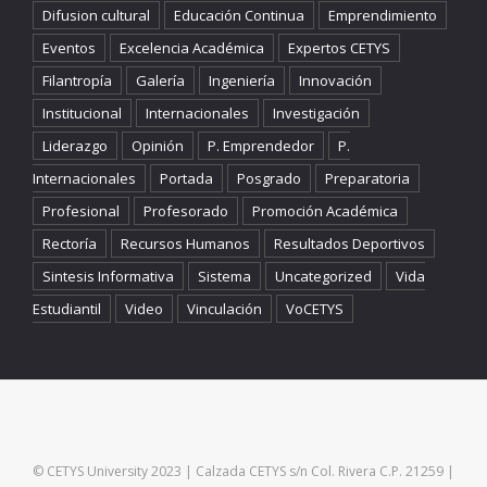
Difusion cultural
Educación Continua
Emprendimiento
Eventos
Excelencia Académica
Expertos CETYS
Filantropía
Galería
Ingeniería
Innovación
Institucional
Internacionales
Investigación
Liderazgo
Opinión
P. Emprendedor
P.
Internacionales
Portada
Posgrado
Preparatoria
Profesional
Profesorado
Promoción Académica
Rectoría
Recursos Humanos
Resultados Deportivos
Sintesis Informativa
Sistema
Uncategorized
Vida
Estudiantil
Video
Vinculación
VoCETYS
© CETYS University 2023 | Calzada CETYS s/n Col. Rivera C.P. 21259 |