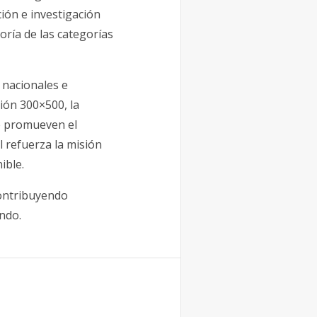
ión e investigación
oría de las categorías
 nacionales e
ión 300×500, la
ue promueven el
l refuerza la misión
ible.
contribuyendo
ndo.