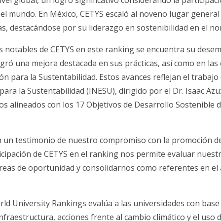
vel global, un logro significativo considerando la participac
 el mundo. En México, CETYS escaló al noveno lugar general y
s, destacándose por su liderazgo en sostenibilidad en el nor
s notables de CETYS en este ranking se encuentra su desem
gró una mejora destacada en sus prácticas, así como en las
n para la Sustentabilidad. Estos avances reflejan el trabajo
 para la Sustentabilidad (INESU), dirigido por el Dr. Isaac Az
s alineados con los 17 Objetivos de Desarrollo Sostenible 
n un testimonio de nuestro compromiso con la promoción de
icipación de CETYS en el ranking nos permite evaluar nuestra
áreas de oportunidad y consolidarnos como referentes en el 
rld University Rankings evalúa a las universidades con base
nfraestructura, acciones frente al cambio climático y el uso 