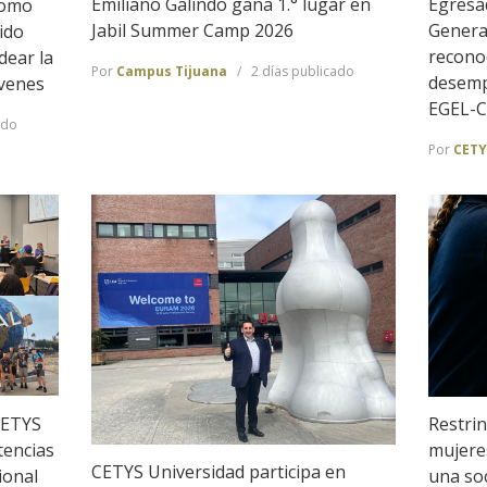
Emiliano Galindo gana 1.° lugar en
Egresa
Como
Jabil Summer Camp 2026
Genera
ido
recono
dear la
Por
Campus Tijuana
2 días publicado
desemp
óvenes
EGEL-
ado
Por
CETY
CETYS
Restrin
tencias
mujeres
CETYS Universidad participa en
ional
una so