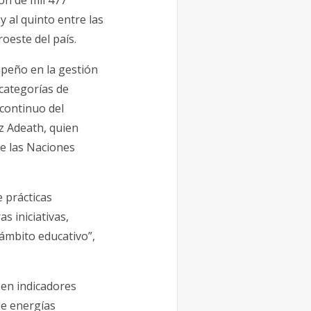
ión de mil 477
 al quinto entre las
oeste del país.
peño en la gestión
 categorías de
 continuo del
uz Adeath, quien
de las Naciones
 prácticas
s iniciativas,
ámbito educativo”,
 en indicadores
de energías